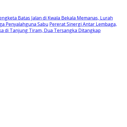
engketa Batas Jalan di Kwala Bekala Memanas, Lurah
uga Penyalahguna Sabu
Pererat Sinergi Antar Lembaga,
ka di Tanjung Tiram, Dua Tersangka Ditangkap