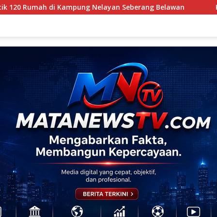
layan Seberang Belawan
Klenteng Kwan Te Kong Rayaka