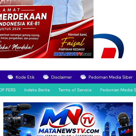
Kode Etik
Disclaimer
Pedoman Media Siber
OP PERS
Indeks Berita
Terms of Service
Pedoman Media S