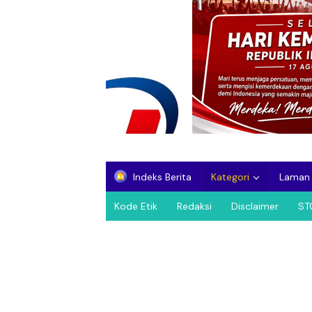
Indeks Berita
Kategori
Laman
Kode Etik
Redaksi
Disclaimer
ST