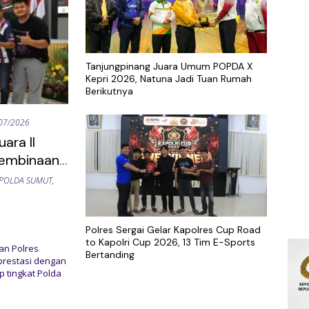
Tanjungpinang Juara Umum POPDA X
Kepri 2026, Natuna Jadi Tuan Rumah
Berikutnya
07/2026
ara II
 Pembinaan
POLDA SUMUT
,
Polres Sergai Gelar Kapolres Cup Road
to Kapolri Cup 2026, 13 Tim E-Sports
n Polres
r
Bertanding
prestasi dengan
p tingkat Polda