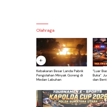
Olahraga
ng Terjang Dua
Kebakaran Besar Landa Pabrik
“Luar Bia
abusel, Belasan
Pengolahan Minyak Goreng di
Buka”. J
 dan Teras Masjid
Medan Labuhan
dan Bent
Medan Ut
Belawan.