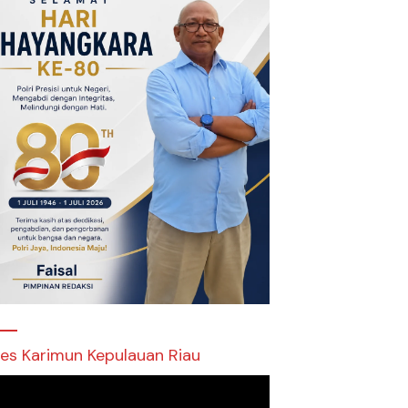
res Karimun Kepulauan Riau
utar
o