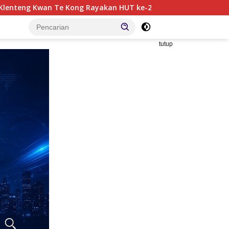
n HUT ke-272, Ribuan Umat dan Warga Hadiri Puncak Perayaan
tutup