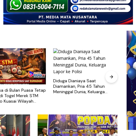
Diduga Dianiaya Saat
Diamankan, Pria 45 Tahun
sa di Bulan Puasa Tetap
Maya
Meninggal Dunia, Keluarga
udi Togel Merek STM
Tersa
Lapor ke Polisi
o Kuasai Wilayah
Pabri
ara Khusus nya
Cari 