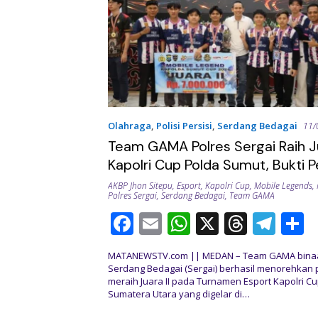
Olahraga
,
Polisi Persisi
,
Serdang Bedagai
11/
Team GAMA Polres Sergai Raih Ju
Kapolri Cup Polda Sumut, Bukti
Esport Berbuah Prestasi
AKBP Jhon Sitepu
,
Esport
,
Kapolri Cup
,
Mobile Legends
,
Polres Sergai
,
Serdang Bedagai
,
Team GAMA
F
E
W
X
T
T
S
ac
m
h
h
el
h
MATANEWSTV.com || MEDAN – Team GAMA binaa
e
ai
at
re
e
a
Serdang Bedagai (Sergai) berhasil menorehkan 
meraih Juara II pada Turnamen Esport Kapolri Cu
b
l
s
a
gr
e
Sumatera Utara yang digelar di…
o
A
d
a