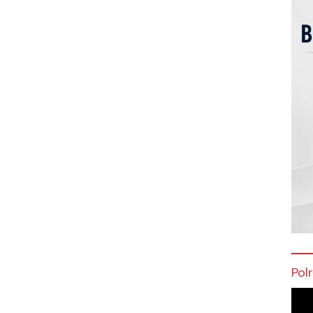
Pol
Pem
Vide