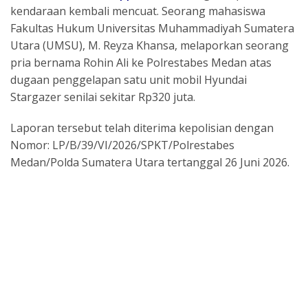
e
ai
at
re
e
ar
kendaraan kembali mencuat. Seorang mahasiswa
b
l
s
a
gr
e
Fakultas Hukum Universitas Muhammadiyah Sumatera
o
A
d
a
Utara (UMSU), M. Reyza Khansa, melaporkan seorang
o
p
s
m
pria bernama Rohin Ali ke Polrestabes Medan atas
dugaan penggelapan satu unit mobil Hyundai
k
p
Stargazer senilai sekitar Rp320 juta.
Laporan tersebut telah diterima kepolisian dengan
Nomor: LP/B/39/VI/2026/SPKT/Polrestabes
Medan/Polda Sumatera Utara tertanggal 26 Juni 2026.