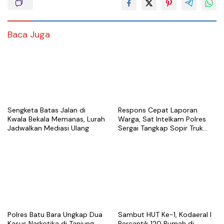
Baca Juga
Sengketa Batas Jalan di
Respons Cepat Laporan
Kwala Bekala Memanas, Lurah
Warga, Sat Intelkam Polres
Jadwalkan Mediasi Ulang
Sergai Tangkap Sopir Truk
Tangki Diduga Penyalahguna
Sabu
Polres Batu Bara Ungkap Dua
Sambut HUT Ke-1, Kodaeral I
Kasus Narkotika di Tanjung
Percantik 120 Rumah di