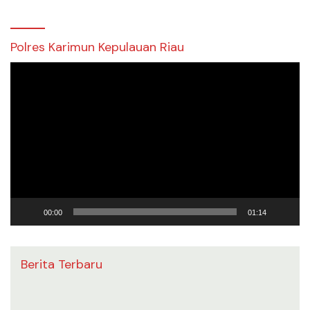
Polres Karimun Kepulauan Riau
Pemutar
Video
00:00
01:14
Berita Terbaru