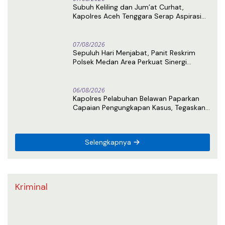
Subuh Keliling dan Jum’at Curhat,
Kapolres Aceh Tenggara Serap Aspirasi
Warga dan Perkuat Sinergi Kamtibmas
07/08/2026
Sepuluh Hari Menjabat, Panit Reskrim
Polsek Medan Area Perkuat Sinergi
dengan Awak Media
06/08/2026
Kapolres Pelabuhan Belawan Paparkan
Capaian Pengungkapan Kasus, Tegaskan
Komitmen Berantas Narkoba dan
Premanisme
Selengkapnya
Kriminal