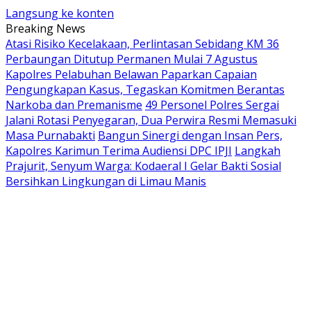
Langsung ke konten
Breaking News
Atasi Risiko Kecelakaan, Perlintasan Sebidang KM 36
Perbaungan Ditutup Permanen Mulai 7 Agustus
Kapolres Pelabuhan Belawan Paparkan Capaian
Pengungkapan Kasus, Tegaskan Komitmen Berantas
Narkoba dan Premanisme
49 Personel Polres Sergai
Jalani Rotasi Penyegaran, Dua Perwira Resmi Memasuki
Masa Purnabakti
Bangun Sinergi dengan Insan Pers,
Kapolres Karimun Terima Audiensi DPC IPJI
Langkah
Prajurit, Senyum Warga: Kodaeral I Gelar Bakti Sosial
Bersihkan Lingkungan di Limau Manis