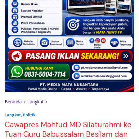
Beranda
Langkat
Langkat
,
Politik
Cawapres Mahfud MD Silaturahmi ke
Tuan Guru Babussalam Besilam dan