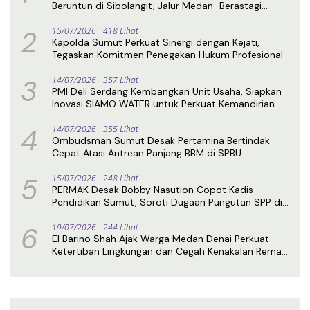
Beruntun di Sibolangit, Jalur Medan–Berastagi
Kembali Normal
2
15/07/2026
418 Lihat
Kapolda Sumut Perkuat Sinergi dengan Kejati,
Tegaskan Komitmen Penegakan Hukum Profesional
3
14/07/2026
357 Lihat
PMI Deli Serdang Kembangkan Unit Usaha, Siapkan
Inovasi SIAMO WATER untuk Perkuat Kemandirian
4
14/07/2026
355 Lihat
Ombudsman Sumut Desak Pertamina Bertindak
Cepat Atasi Antrean Panjang BBM di SPBU
5
15/07/2026
248 Lihat
PERMAK Desak Bobby Nasution Copot Kadis
Pendidikan Sumut, Soroti Dugaan Pungutan SPP di
SMA Negeri 1 Medan
6
19/07/2026
244 Lihat
El Barino Shah Ajak Warga Medan Denai Perkuat
Ketertiban Lingkungan dan Cegah Kenakalan Remaja
Lewat Sosialisasi Perda