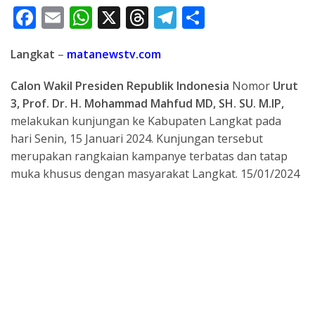
F
E
W
X
T
T
S
ac
m
h
h
el
h
Langkat
–
matanewstv.com
e
ai
at
re
e
ar
b
l
s
a
gr
e
Calon Wakil Presiden Republik Indonesia
Nomor
Urut
o
A
d
a
3,
Prof. Dr. H. Mohammad Mahfud MD, SH. SU. M.IP,
melakukan kunjungan ke Kabupaten Langkat pada
o
p
s
m
hari Senin, 15 Januari 2024. Kunjungan tersebut
k
p
merupakan rangkaian kampanye terbatas dan tatap
muka khusus dengan masyarakat Langkat. 15/01/2024