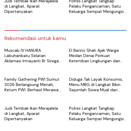
Judi Tembak Ikan Merajalela
Polres Langkat Tangkap
di Langkat, Aparat
Pelaku Pengancaman, Satu
Dipertanyakan
Keluarga Sempat Mengungsi
Akibat Teror
Rekomendasi untuk kamu
Muscab IV HANURA
El Barino Shah Ajak Warga
Labuhanbatu Selatan
Medan Denai Perkuat
Aklamasi Irmayanti Br Siregar
Ketertiban Lingkungan dan
sebagai Ketua DPC
Cegah Kenakalan Remaja
Lewat Sosialisasi Perda
Family Gathering PWI Sumut
Diduga Tak Layak Konsumsi,
2026 Berlangsung Meriah,
Menu MBG di Langkat Bikin
Ketum PWI: Berhasil Merawat
Sejumlah Siswa Mual dan
Organisasi dan Mempererat
Sakit Perut
Kebersamaan
Judi Tembak Ikan Merajalela
Polres Langkat Tangkap
di Langkat, Aparat
Pelaku Pengancaman, Satu
Dipertanyakan
Keluarga Sempat Mengungsi
Akibat Teror