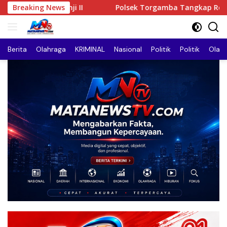
Langsung
Breaking News
Polsek Torgamba Tangkap Residivis Pembobol Madina 
ke
konten
Berita
Olahraga
KRIMINAL
Nasional
Politik
Politik
Olah