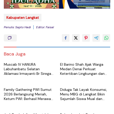
Kabupaten Langkat
Penulis: Sapto Hadi
Editor: Faisal
Baca Juga
Muscab IV HANURA
El Barino Shah Ajak Warga
Labuhanbatu Selatan
Medan Denai Perkuat
Aklamasi Irmayanti Br Siregar
Ketertiban Lingkungan dan
sebagai Ketua DPC
Cegah Kenakalan Remaja
Lewat Sosialisasi Perda
Family Gathering PWI Sumut
Diduga Tak Layak Konsumsi,
2026 Berlangsung Meriah,
Menu MBG di Langkat Bikin
Ketum PWI: Berhasil Merawat
Sejumlah Siswa Mual dan
Organisasi dan Mempererat
Sakit Perut
Kebersamaan