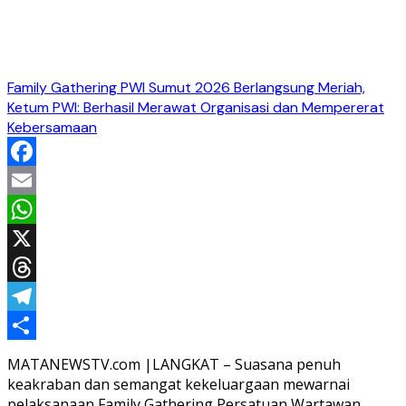
Family Gathering PWI Sumut 2026 Berlangsung Meriah,
Ketum PWI: Berhasil Merawat Organisasi dan Mempererat
Kebersamaan
Facebook
Email
WhatsApp
X
Threads
Telegram
Share
MATANEWSTV.com |LANGKAT – Suasana penuh
keakraban dan semangat kekeluargaan mewarnai
pelaksanaan Family Gathering Persatuan Wartawan