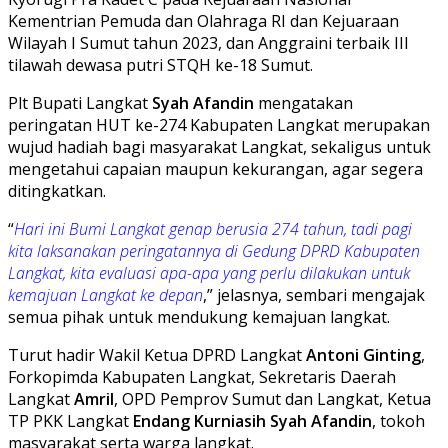
Kementrian Pemuda dan Olahraga RI dan Kejuaraan
Wilayah I Sumut tahun 2023, dan Anggraini terbaik III
tilawah dewasa putri STQH ke-18 Sumut.
Plt Bupati Langkat
Syah Afandin
mengatakan
peringatan HUT ke-274 Kabupaten Langkat merupakan
wujud hadiah bagi masyarakat Langkat, sekaligus untuk
mengetahui capaian maupun kekurangan, agar segera
ditingkatkan.
“
Hari ini Bumi Langkat genap berusia 274 tahun, tadi pagi
kita laksanakan peringatannya di Gedung DPRD Kabupaten
Langkat, kita evaluasi apa-apa yang perlu dilakukan untuk
kemajuan Langkat ke depan
,” jelasnya, sembari mengajak
semua pihak untuk mendukung kemajuan langkat.
Turut hadir Wakil Ketua DPRD Langkat
Antoni Ginting
,
Forkopimda Kabupaten Langkat, Sekretaris Daerah
Langkat
Amril
, OPD Pemprov Sumut dan Langkat, Ketua
TP PKK Langkat
Endang Kurniasih Syah Afandin
, tokoh
masyarakat serta warga langkat.