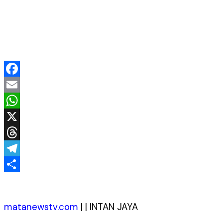
Facebook
Email
WhatsApp
X
Threads
Telegram
Share
matanewstv.com
| | INTAN JAYA