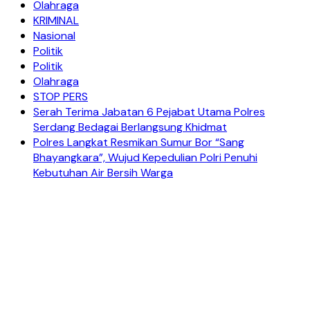
Olahraga
KRIMINAL
Nasional
Politik
Politik
Olahraga
STOP PERS
Serah Terima Jabatan 6 Pejabat Utama Polres
Serdang Bedagai Berlangsung Khidmat
Polres Langkat Resmikan Sumur Bor “Sang
Bhayangkara”, Wujud Kepedulian Polri Penuhi
Kebutuhan Air Bersih Warga