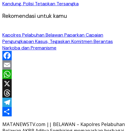
Kandung, Polisi Tetapkan Tersangka
Rekomendasi untuk kamu
Kapolres Pelabuhan Belawan Paparkan Capaian
Pengungkapan Kasus, Tegaskan Komitmen Berantas
Narkoba dan Premanisme
Facebook
Email
WhatsApp
X
Threads
Telegram
Share
MATANEWSTV.com || BELAWAN – Kapolres Pelabuhan
Belawan AKBP Aditya Sembiring memaparkan berbagai