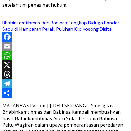
setelah tim penasihat hukum…
Bhabinkamtibmas dan Babinsa Tangkap Diduga Bandar
Sabu di Hamparan Perak, Puluhan Klip Kosong Disita
Facebook
Email
WhatsApp
X
Threads
Telegram
Share
MATANEWSTV.com || DELI SERDANG – Sinergitas
Bhabinkamtibmas dan Babinsa kembali membuahkan
hasil, Babinkamtibmas Aiptu Sukri bersama Babinsa
Peltu Wagiran dalam upaya pemberantasan peredaran