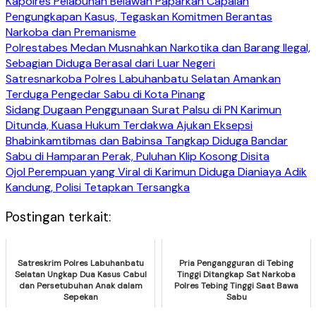
Kapolres Pelabuhan Belawan Paparkan Capaian
Pengungkapan Kasus, Tegaskan Komitmen Berantas
Narkoba dan Premanisme
Polrestabes Medan Musnahkan Narkotika dan Barang Ilegal,
Sebagian Diduga Berasal dari Luar Negeri
Satresnarkoba Polres Labuhanbatu Selatan Amankan
Terduga Pengedar Sabu di Kota Pinang
Sidang Dugaan Penggunaan Surat Palsu di PN Karimun
Ditunda, Kuasa Hukum Terdakwa Ajukan Eksepsi
Bhabinkamtibmas dan Babinsa Tangkap Diduga Bandar
Sabu di Hamparan Perak, Puluhan Klip Kosong Disita
Ojol Perempuan yang Viral di Karimun Diduga Dianiaya Adik
Kandung, Polisi Tetapkan Tersangka
Postingan terkait:
Satreskrim Polres Labuhanbatu
Pria Pengangguran di Tebing
Selatan Ungkap Dua Kasus Cabul
Tinggi Ditangkap Sat Narkoba
dan Persetubuhan Anak dalam
Polres Tebing Tinggi Saat Bawa
Sepekan
Sabu