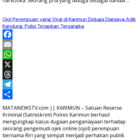
narkotika. Seorang pria yang diduga sebagai bandar…
Ojol Perempuan yang Viral di Karimun Diduga Dianiaya Adik
Kandung, Polisi Tetapkan Tersangka
Facebook
Email
WhatsApp
X
Threads
Telegram
Share
MATANEWSTV.com || KARIMUN – Satuan Reserse
Kriminal (Satreskrim) Polres Karimun berhasil
mengungkap kasus dugaan penganiayaan terhadap
seorang pengemudi ojek online (ojol) perempuan
bernama Riri yang sempat menjadi perhatian publik