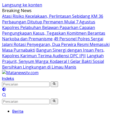
Langsung ke konten
Breaking News
Atasi Risiko Kecelakaan, Perlintasan Sebidang KM 36
Perbaungan Ditutup Permanen Mulai 7 Agustus
Kapolres Pelabuhan Belawan Paparkan Capaian
Pengungkapan Kasus, Tegaskan Komitmen Berantas
Narkoba dan Premanisme
49 Personel Polres Sergai
Jalani Rotasi Penyegaran, Dua Perwira Resmi Memasuki
Masa Purnabakti
Bangun Sinergi dengan Insan Pers,
Kapolres Karimun Terima Audiensi DPC IPJI
Langkah
Prajurit, Senyum Warga: Kodaeral I Gelar Bakti Sosial
Bersihkan Lingkungan di Limau Manis
Indeks
Berita