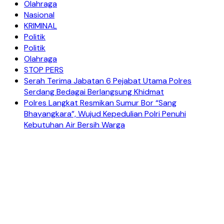
Olahraga
Nasional
KRIMINAL
Politik
Politik
Olahraga
STOP PERS
Serah Terima Jabatan 6 Pejabat Utama Polres
Serdang Bedagai Berlangsung Khidmat
Polres Langkat Resmikan Sumur Bor “Sang
Bhayangkara”, Wujud Kepedulian Polri Penuhi
Kebutuhan Air Bersih Warga