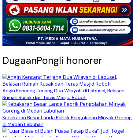
DugaanPongli honorer
Angin Kencang Terjang Dua Wilayah di Labusel, Belasan
Rumah Rusak dan Teras Masjid Roboh
Kebakaran Besar Landa Pabrik Pengolahan Minyak Goreng
di Medan Labuhan