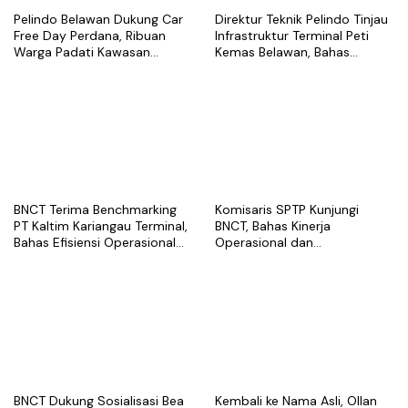
Pelindo Belawan Dukung Car
Direktur Teknik Pelindo Tinjau
Free Day Perdana, Ribuan
Infrastruktur Terminal Peti
Warga Padati Kawasan
Kemas Belawan, Bahas
Belawan
Pengembangan Kapasitas
Layanan
BNCT Terima Benchmarking
Komisaris SPTP Kunjungi
PT Kaltim Kariangau Terminal,
BNCT, Bahas Kinerja
Bahas Efisiensi Operasional
Operasional dan
dan Best Practice Terminal
Pengembangan Terminal
Peti Kemas
BNCT Dukung Sosialisasi Bea
Kembali ke Nama Asli, Ollan