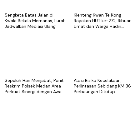
Sengketa Batas Jalan di
Klenteng Kwan Te Kong
Kwala Bekala Memanas, Lurah
Rayakan HUT ke-272, Ribuan
Jadwalkan Mediasi Ulang
Umat dan Warga Hadiri
Puncak Perayaan
Sepuluh Hari Menjabat, Panit
Atasi Risiko Kecelakaan,
Reskrim Polsek Medan Area
Perlintasan Sebidang KM 36
Perkuat Sinergi dengan Awak
Perbaungan Ditutup
Media
Permanen Mulai 7 Agustus