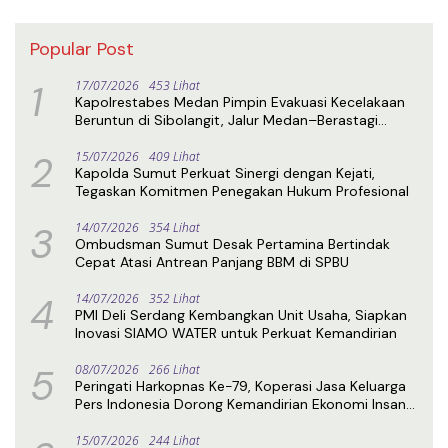
Popular Post
1
17/07/2026
453 Lihat
Kapolrestabes Medan Pimpin Evakuasi Kecelakaan
Beruntun di Sibolangit, Jalur Medan–Berastagi
Kembali Normal
2
15/07/2026
409 Lihat
Kapolda Sumut Perkuat Sinergi dengan Kejati,
Tegaskan Komitmen Penegakan Hukum Profesional
3
14/07/2026
354 Lihat
Ombudsman Sumut Desak Pertamina Bertindak
Cepat Atasi Antrean Panjang BBM di SPBU
4
14/07/2026
352 Lihat
PMI Deli Serdang Kembangkan Unit Usaha, Siapkan
Inovasi SIAMO WATER untuk Perkuat Kemandirian
5
08/07/2026
266 Lihat
Peringati Harkopnas Ke-79, Koperasi Jasa Keluarga
Pers Indonesia Dorong Kemandirian Ekonomi Insan
Pers
15/07/2026
244 Lihat