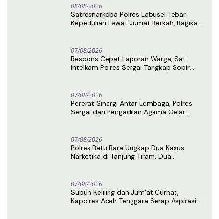
08/08/2026
Satresnarkoba Polres Labusel Tebar
Kepedulian Lewat Jumat Berkah, Bagikan
Nasi Kotak untuk Warga Kotapinang
07/08/2026
Respons Cepat Laporan Warga, Sat
Intelkam Polres Sergai Tangkap Sopir
Truk Tangki Diduga Penyalahguna Sabu
07/08/2026
Pererat Sinergi Antar Lembaga, Polres
Sergai dan Pengadilan Agama Gelar
Latihan Menembak Bersama
07/08/2026
Polres Batu Bara Ungkap Dua Kasus
Narkotika di Tanjung Tiram, Dua
Tersangka Ditangkap
07/08/2026
Subuh Keliling dan Jum’at Curhat,
Kapolres Aceh Tenggara Serap Aspirasi
Warga dan Perkuat Sinergi Kamtibmas