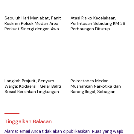
Sepuluh Hari Menjabat, Panit
Atasi Risiko Kecelakaan,
Reskrim Polsek Medan Area
Perlintasan Sebidang KM 36
Perkuat Sinergi dengan Awak
Perbaungan Ditutup
Media
Permanen Mulai 7 Agustus
Langkah Prajurit, Senyum
Polrestabes Medan
Warga: Kodaeral I Gelar Bakti
Musnahkan Narkotika dan
Sosial Bersihkan Lingkungan
Barang Ilegal, Sebagian
di Limau Manis
Diduga Berasal dari Luar
Negeri
Tinggalkan Balasan
Alamat email Anda tidak akan dipublikasikan.
Ruas yang wajib