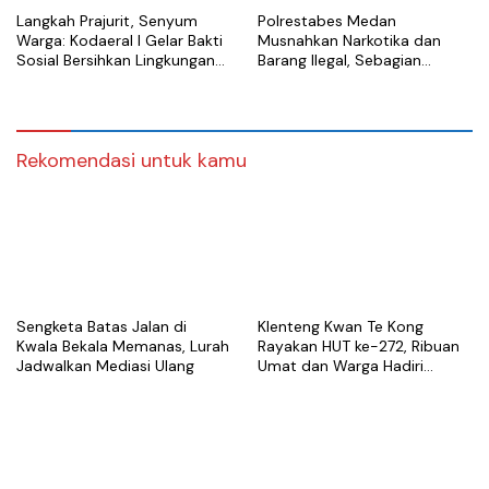
Langkah Prajurit, Senyum
Polrestabes Medan
Warga: Kodaeral I Gelar Bakti
Musnahkan Narkotika dan
Sosial Bersihkan Lingkungan
Barang Ilegal, Sebagian
di Limau Manis
Diduga Berasal dari Luar
Negeri
Rekomendasi untuk kamu
Sengketa Batas Jalan di
Klenteng Kwan Te Kong
Kwala Bekala Memanas, Lurah
Rayakan HUT ke-272, Ribuan
Jadwalkan Mediasi Ulang
Umat dan Warga Hadiri
Puncak Perayaan