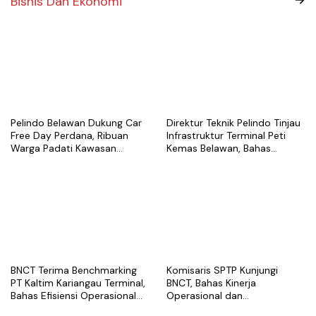
Bisnis Dan Ekonomi
Pelindo Belawan Dukung Car
Direktur Teknik Pelindo Tinjau
Free Day Perdana, Ribuan
Infrastruktur Terminal Peti
Warga Padati Kawasan
Kemas Belawan, Bahas
Belawan
Pengembangan Kapasitas
Layanan
BNCT Terima Benchmarking
Komisaris SPTP Kunjungi
PT Kaltim Kariangau Terminal,
BNCT, Bahas Kinerja
Bahas Efisiensi Operasional
Operasional dan
dan Best Practice Terminal
Pengembangan Terminal