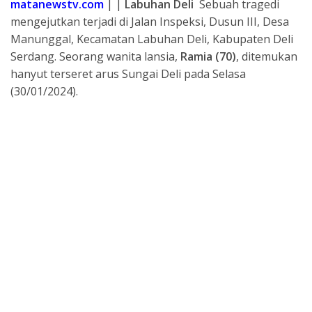
b
l
s
a
gr
e
matanewstv.com
| |
Labuhan Deli
Sebuah tragedi
o
A
d
a
mengejutkan terjadi di Jalan Inspeksi, Dusun III, Desa
Manunggal, Kecamatan Labuhan Deli, Kabupaten Deli
o
p
s
m
Serdang. Seorang wanita lansia,
Ramia (70)
, ditemukan
k
p
hanyut terseret arus Sungai Deli pada Selasa
(30/01/2024).