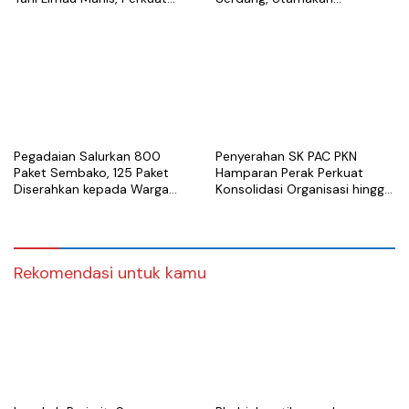
Sinergi Ketahanan Pangan
Pendekatan Humanis dan
Dialog
Pegadaian Salurkan 800
Penyerahan SK PAC PKN
Paket Sembako, 125 Paket
Hamparan Perak Perkuat
Diserahkan kepada Warga
Konsolidasi Organisasi hingga
Sidodadi Ramunia
Akar Rumput
Rekomendasi untuk kamu