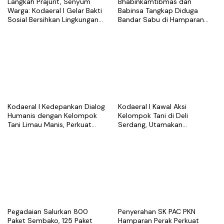
Langkah Prajurit, Senyum
Bhabinkamtibmas dan
Warga: Kodaeral I Gelar Bakti
Babinsa Tangkap Diduga
Sosial Bersihkan Lingkungan
Bandar Sabu di Hamparan
di Limau Manis
Perak, Puluhan Klip Kosong
Disita
Kodaeral I Kedepankan Dialog
Kodaeral I Kawal Aksi
Humanis dengan Kelompok
Kelompok Tani di Deli
Tani Limau Manis, Perkuat
Serdang, Utamakan
Sinergi Ketahanan Pangan
Pendekatan Humanis dan
Dialog
Pegadaian Salurkan 800
Penyerahan SK PAC PKN
Paket Sembako, 125 Paket
Hamparan Perak Perkuat