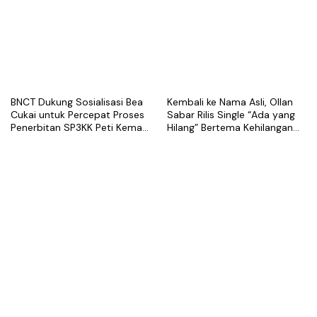
Peti Kemas
BNCT Dukung Sosialisasi Bea
Kembali ke Nama Asli, Ollan
Cukai untuk Percepat Proses
Sabar Rilis Single “Ada yang
Penerbitan SP3KK Peti Kemas
Hilang” Bertema Kehilangan
Kosong
dalam Hubungan