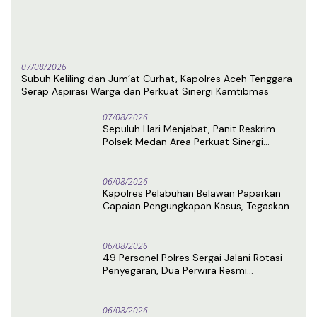
07/08/2026
Subuh Keliling dan Jum’at Curhat, Kapolres Aceh Tenggara
Serap Aspirasi Warga dan Perkuat Sinergi Kamtibmas
07/08/2026
Sepuluh Hari Menjabat, Panit Reskrim
Polsek Medan Area Perkuat Sinergi
dengan Awak Media
06/08/2026
Kapolres Pelabuhan Belawan Paparkan
Capaian Pengungkapan Kasus, Tegaskan
Komitmen Berantas Narkoba dan
Premanisme
06/08/2026
49 Personel Polres Sergai Jalani Rotasi
Penyegaran, Dua Perwira Resmi
Memasuki Masa Purnabakti
06/08/2026