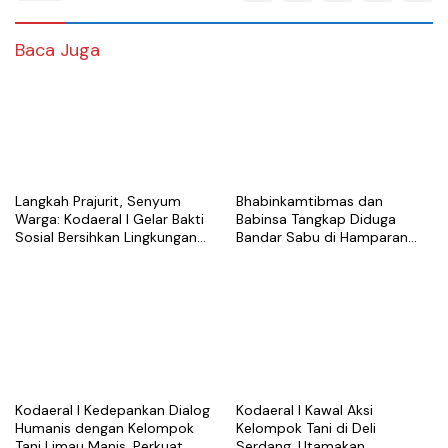
Baca Juga
Langkah Prajurit, Senyum
Bhabinkamtibmas dan
Warga: Kodaeral I Gelar Bakti
Babinsa Tangkap Diduga
Sosial Bersihkan Lingkungan
Bandar Sabu di Hamparan
di Limau Manis
Perak, Puluhan Klip Kosong
Disita
Kodaeral I Kedepankan Dialog
Kodaeral I Kawal Aksi
Humanis dengan Kelompok
Kelompok Tani di Deli
Tani Limau Manis, Perkuat
Serdang, Utamakan