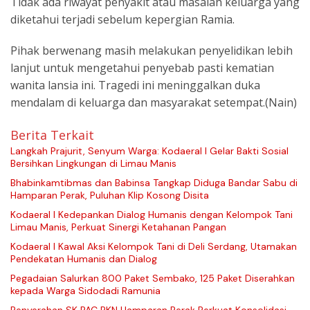
Tidak ada riwayat penyakit atau masalah keluarga yang
diketahui terjadi sebelum kepergian Ramia.
Pihak berwenang masih melakukan penyelidikan lebih
lanjut untuk mengetahui penyebab pasti kematian
wanita lansia ini. Tragedi ini meninggalkan duka
mendalam di keluarga dan masyarakat setempat.(Nain)
Berita Terkait
Langkah Prajurit, Senyum Warga: Kodaeral I Gelar Bakti Sosial
Bersihkan Lingkungan di Limau Manis
Bhabinkamtibmas dan Babinsa Tangkap Diduga Bandar Sabu di
Hamparan Perak, Puluhan Klip Kosong Disita
Kodaeral I Kedepankan Dialog Humanis dengan Kelompok Tani
Limau Manis, Perkuat Sinergi Ketahanan Pangan
Kodaeral I Kawal Aksi Kelompok Tani di Deli Serdang, Utamakan
Pendekatan Humanis dan Dialog
Pegadaian Salurkan 800 Paket Sembako, 125 Paket Diserahkan
kepada Warga Sidodadi Ramunia
Penyerahan SK PAC PKN Hamparan Perak Perkuat Konsolidasi