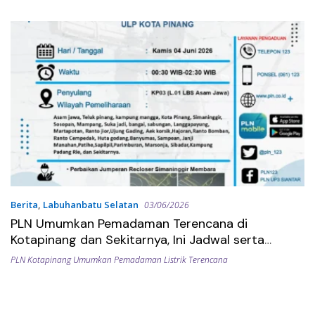
Wilayah Medan Utara Khusus
nya Belawan.
Berita
,
Labuhanbatu Selatan
03/06/2026
PLN Umumkan Pemadaman Terencana di
Kotapinang dan Sekitarnya, Ini Jadwal serta
Wilayah Terdampak
PLN Kotapinang Umumkan Pemadaman Listrik Terencana