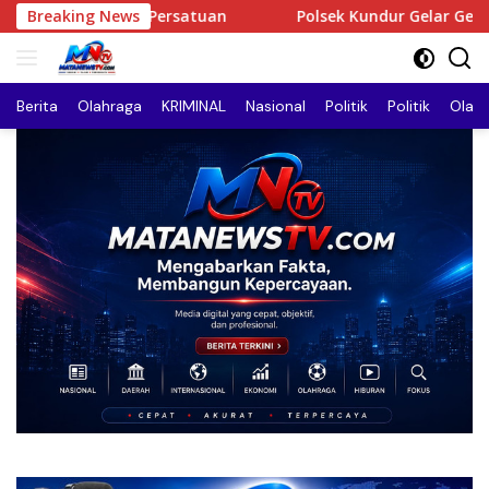
Langsung
ngkan Persatuan
Breaking News
Polsek Kundur Gelar Gerakan Pangan
ke
konten
Berita
Olahraga
KRIMINAL
Nasional
Politik
Politik
Olah