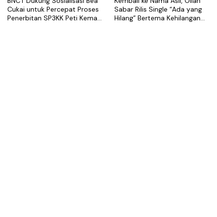
BNCT Dukung Sosialisasi Bea
Kembali ke Nama Asli, Ollan
Cukai untuk Percepat Proses
Sabar Rilis Single “Ada yang
Penerbitan SP3KK Peti Kemas
Hilang” Bertema Kehilangan
Kosong
dalam Hubungan