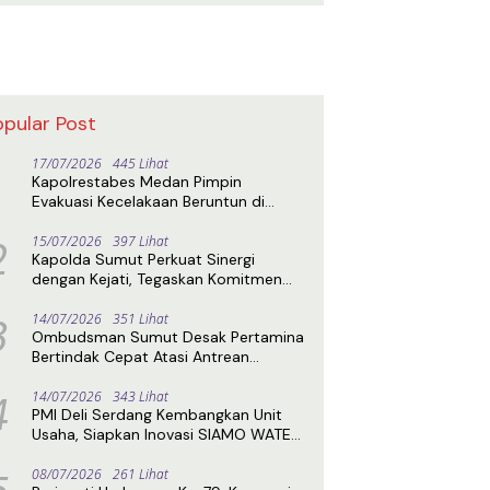
opular Post
17/07/2026
445 Lihat
Kapolrestabes Medan Pimpin
Evakuasi Kecelakaan Beruntun di
Sibolangit, Jalur Medan–Berastagi
2
Kembali Normal
15/07/2026
397 Lihat
Kapolda Sumut Perkuat Sinergi
dengan Kejati, Tegaskan Komitmen
Penegakan Hukum Profesional
3
14/07/2026
351 Lihat
Ombudsman Sumut Desak Pertamina
Bertindak Cepat Atasi Antrean
Panjang BBM di SPBU
4
14/07/2026
343 Lihat
PMI Deli Serdang Kembangkan Unit
Usaha, Siapkan Inovasi SIAMO WATER
untuk Perkuat Kemandirian
08/07/2026
261 Lihat