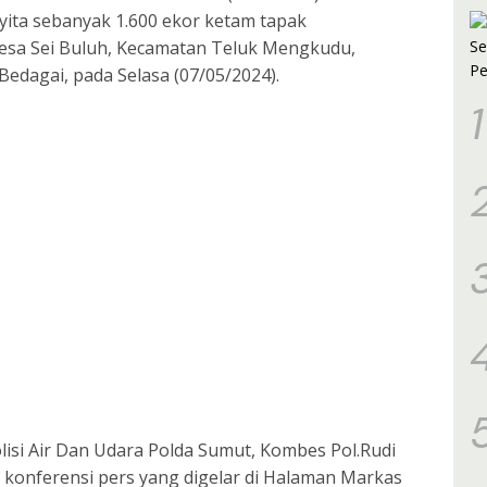
yita sebanyak 1.600 ekor ketam tapak
s
m
esa Sei Buluh, Kecamatan Teluk Mengkudu,
edagai, pada Selasa (07/05/2024).
1
lisi Air Dan Udara Polda Sumut, Kombes Pol.Rudi
h konferensi pers yang digelar di Halaman Markas