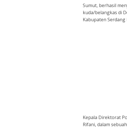
Sumut, berhasil men
o
p
kuda/belangkas di D
k
p
Kabupaten Serdang B
Kepala Direktorat Po
Rifani, dalam sebua