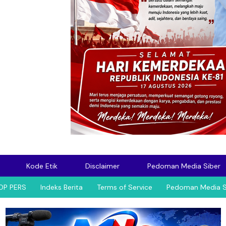
Kode Etik
Disclaimer
Pedoman Media Siber
OP PERS
Indeks Berita
Terms of Service
Pedoman Media S