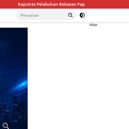
abuhan Belawan Paparkan Capaian Pengungkapan Kasus, Tegas
tutup