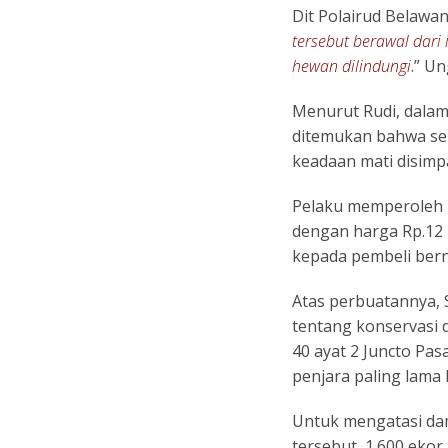
Dit Polairud Belawa
tersebut berawal dari
hewan dilindungi
.” U
Menurut Rudi, dalam
ditemukan bahwa se
keadaan mati disimpa
Pelaku memperoleh k
dengan harga Rp.12 
kepada pembeli bern
Atas perbuatannya, 
tentang konservasi 
40 ayat 2 Juncto Pa
penjara paling lama 
Untuk mengatasi da
tersebut, 1.600 eko