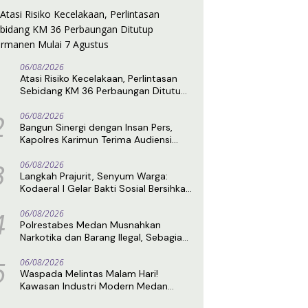
06/08/2026
Atasi Risiko Kecelakaan, Perlintasan
Sebidang KM 36 Perbaungan Ditutup
Permanen Mulai 7 Agustus
2
06/08/2026
Bangun Sinergi dengan Insan Pers,
Kapolres Karimun Terima Audiensi
DPC IPJI
3
06/08/2026
Langkah Prajurit, Senyum Warga:
Kodaeral I Gelar Bakti Sosial Bersihkan
Lingkungan di Limau Manis
4
06/08/2026
Polrestabes Medan Musnahkan
Narkotika dan Barang Ilegal, Sebagian
Diduga Berasal dari Luar Negeri
5
06/08/2026
Waspada Melintas Malam Hari!
Kawasan Industri Modern Medan
Disebut Rawan Kriminalitas