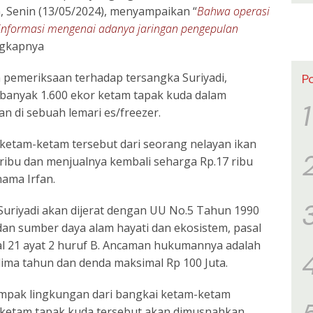
n, Senin (13/05/2024), menyampaikan “
Bahwa operasi
 informasi mengenai adanya jaringan pengepulan
ngkapnya
 pemeriksaan terhadap tersangka Suriyadi,
P
banyak 1.600 ekor ketam tapak kuda dalam
1
n di sebuah lemari es/freezer.
etam-ketam tersebut dari seorang nelayan ikan
ribu dan menjualnya kembali seharga Rp.17 ribu
ama Irfan.
Suriyadi akan dijerat dengan UU No.5 Tahun 1990
dan sumber daya alam hayati dan ekosistem, pasal
sal 21 ayat 2 huruf B. Ancaman hukumannya adalah
lima tahun dan denda maksimal Rp 100 Juta.
mpak lingkungan dari bangkai ketam-ketam
r ketam tapak kuda tersebut akan dimusnahkan