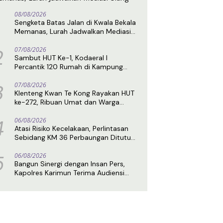
08/08/2026
Sengketa Batas Jalan di Kwala Bekala
Memanas, Lurah Jadwalkan Mediasi
Ulang
2
07/08/2026
Sambut HUT Ke-1, Kodaeral I
Percantik 120 Rumah di Kampung
Nelayan Seberang Belawan
3
07/08/2026
Klenteng Kwan Te Kong Rayakan HUT
ke-272, Ribuan Umat dan Warga
Hadiri Puncak Perayaan
4
06/08/2026
Atasi Risiko Kecelakaan, Perlintasan
Sebidang KM 36 Perbaungan Ditutup
Permanen Mulai 7 Agustus
5
06/08/2026
Bangun Sinergi dengan Insan Pers,
Kapolres Karimun Terima Audiensi
DPC IPJI