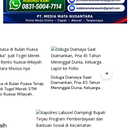
Diduga Dianiaya Saat
Diamankan, Pria 45 Tahun
sa di Bulan Puasa Tetap
Maya
Meninggal Dunia, Keluarga
udi Togel Merek STM
Tersa
Lapor ke Polisi
o Kuasai Wilayah
Pabri
ara Khusus nya
Cari 
aih