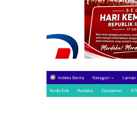
Indeks Berita
Kategori
Laman
Kode Etik
Redaksi
Disclaimer
ST