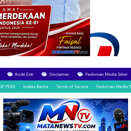
Kode Etik
Disclaimer
Pedoman Media Siber
OP PERS
Indeks Berita
Terms of Service
Pedoman Media S