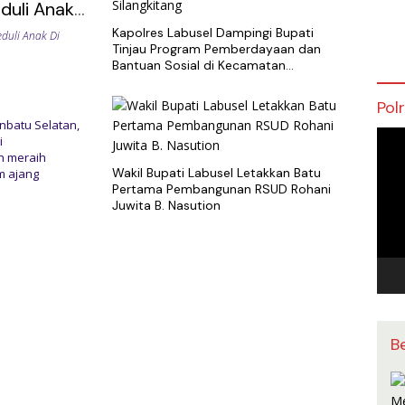
duli Anak
Kapolres Labusel Dampingi Bupati
duli Anak Di
Tinjau Program Pemberdayaan dan
Bantuan Sosial di Kecamatan
Silangkitang
Pol
batu Selatan,
r
Pem
i
Vide
h meraih
Wakil Bupati Labusel Letakkan Batu
m ajang
Pertama Pembangunan RSUD Rohani
Juwita B. Nasution
B