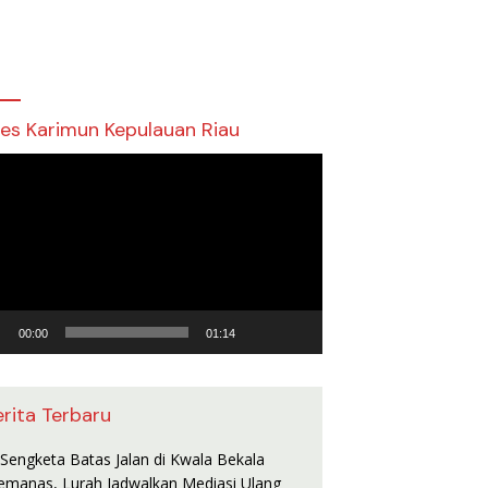
res Karimun Kepulauan Riau
utar
o
00:00
01:14
erita Terbaru