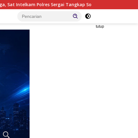
ergai Tangkap Sopir Truk Tangki Diduga Penyalahguna Sabu
tutup