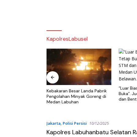
KapolresLabusel
“Luar Bia
ng Terjang Dua
Kebakaran Besar Landa Pabrik
Buka”. J
abusel, Belasan
Pengolahan Minyak Goreng di
dan Bent
 dan Teras Masjid
Medan Labuhan
Medan Ut
Belawan.
Jakarta
,
Polisi Persisi
10/12/2025
Kapolres Labuhanbatu Selatan R