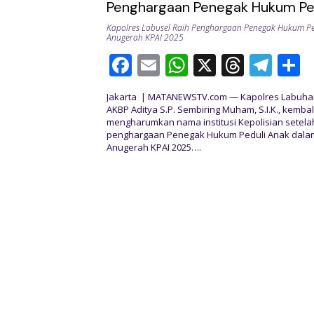
Penghargaan Penegak Hukum Pe
pada Anugerah KPAI 2025
Kapolres Labusel Raih Penghargaan Penegak Hukum Pe
Anugerah KPAI 2025
F
E
W
X
T
T
S
ac
m
h
h
el
h
Jakarta | MATANEWSTV.com — Kapolres Labuhan
e
ai
at
re
e
a
AKBP Aditya S.P. Sembiring Muham, S.I.K., kembal
mengharumkan nama institusi Kepolisian setela
b
l
s
a
gr
e
penghargaan Penegak Hukum Peduli Anak dala
o
A
d
a
Anugerah KPAI 2025….
o
p
s
m
k
p