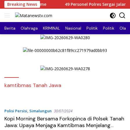
Langsung
dan Premanisme
Breaking News
49 Personel Polres Sergai Jalani Rota
ke
konten
Berita
Olahraga
KRIMINAL
Nasional
Politik
Politik
Olah
kamtibmas Tanah Jawa
Polisi Persisi
,
Simalungun
30/07/2024
Kopi Morning Bersama Forkopinca di Polsek Tanah
Jawa: Upaya Menjaga Kamtibmas Menjelang