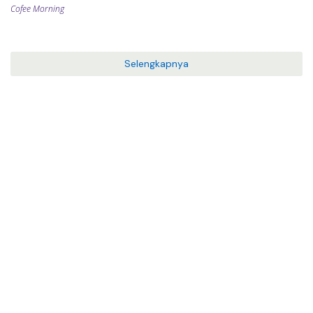
Pilkada 2024
Cofee Morning
Selengkapnya