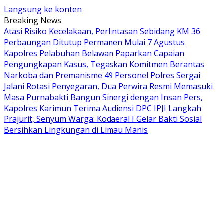
Langsung ke konten
Breaking News
Atasi Risiko Kecelakaan, Perlintasan Sebidang KM 36
Perbaungan Ditutup Permanen Mulai 7 Agustus
Kapolres Pelabuhan Belawan Paparkan Capaian
Pengungkapan Kasus, Tegaskan Komitmen Berantas
Narkoba dan Premanisme
49 Personel Polres Sergai
Jalani Rotasi Penyegaran, Dua Perwira Resmi Memasuki
Masa Purnabakti
Bangun Sinergi dengan Insan Pers,
Kapolres Karimun Terima Audiensi DPC IPJI
Langkah
Prajurit, Senyum Warga: Kodaeral I Gelar Bakti Sosial
Bersihkan Lingkungan di Limau Manis