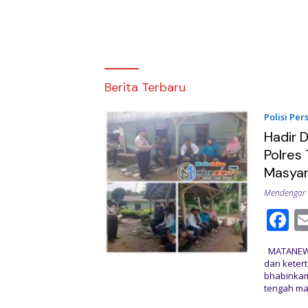
Matanewstv.com
Berita Terbaru
Polisi Pers
Hadir 
Polres
Masyar
Mendengar 
F
a
MATANEWST
e
dan keter
bhabinkamt
b
tengah ma
o