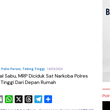
,
Polisi Persisi
,
Tebing Tinggi
14/03/2024
ual Sabu, MRP Diciduk Sat Narkoba Polres
 Tinggi Dari Depan Rumah
Pol
E
W
X
T
T
S
Pem
c
m
h
h
el
h
Vide