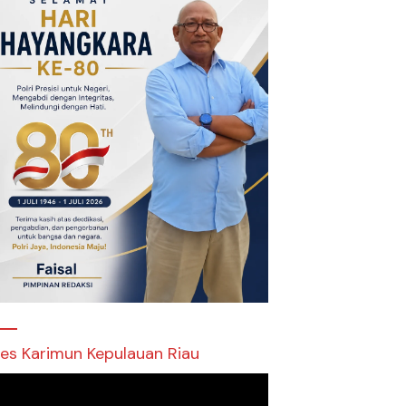
res Karimun Kepulauan Riau
utar
o