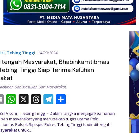
isi
,
Tebing Tinggi
14/03/2024
Ditengah Masyarakat, Bhabinkamtibmas
 Tebing Tinggi Siap Terima Keluhan
akat
Keluhan Dan Masukan Dari Masyarakat.
E
W
X
T
T
S
c
m
h
h
el
h
V com | Tebing Tinggi – Dalam rangka menjaga keamanan
ai
at
re
e
ar
tiban masyarakat yang merupakan tugas utama Polri,
ibmas Polsek Sipispis Polres Tebing Tinggi hadir ditengah
l
s
a
gr
e
syarakat untuk…
A
d
a