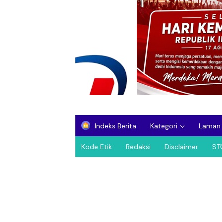
Indeks Berita
Kategori
Laman
Kode Etik
Redaksi
Disclaimer
ST