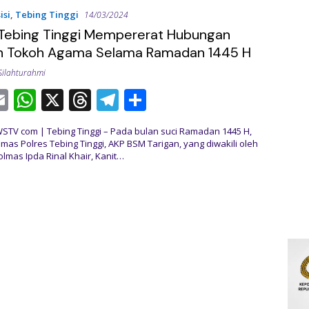
p
s
m
isi
,
Tebing Tinggi
14/03/2024
 Tebing Tinggi Mempererat Hubungan
p
n Tokoh Agama Selama Ramadan 1445 H
Silahturahmi
E
W
X
T
T
S
c
m
h
h
el
h
V com | Tebing Tinggi – Pada bulan suci Ramadan 1445 H,
ai
at
re
e
ar
mas Polres Tebing Tinggi, AKP BSM Tarigan, yang diwakili oleh
olmas Ipda Rinal Khair, Kanit…
l
s
a
gr
e
A
d
a
p
s
m
p