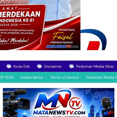
Kode Etik
Disclaimer
Pedoman Media Siber
OP PERS
Indeks Berita
Terms of Service
Pedoman Media S