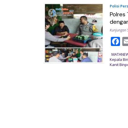
o
Polisi Pers
Polres
k
denga
Kunjungan 
F
a
MATANEWST
e
Kepala Bin
Kanit Binp
b
o
o
k