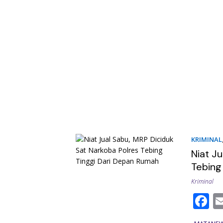
KRIMINAL
Niat J
Tebing
Kriminal
F
a