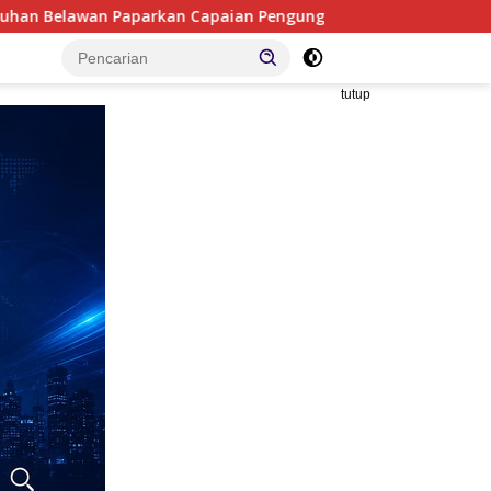
apaian Pengungkapan Kasus, Tegaskan Komitmen Berantas Nar
tutup