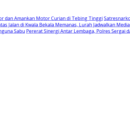
mor dan Amankan Motor Curian di Tebing Tinggi
Satresnarko
tas Jalan di Kwala Bekala Memanas, Lurah Jadwalkan Media
ahguna Sabu
Pererat Sinergi Antar Lembaga, Polres Serga