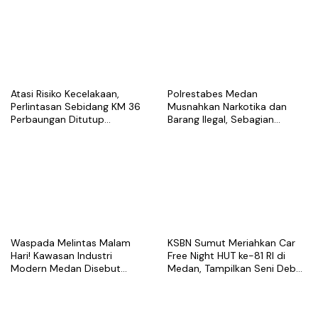
Atasi Risiko Kecelakaan,
Polrestabes Medan
Perlintasan Sebidang KM 36
Musnahkan Narkotika dan
Perbaungan Ditutup
Barang Ilegal, Sebagian
Permanen Mulai 7 Agustus
Diduga Berasal dari Luar
Negeri
Waspada Melintas Malam
KSBN Sumut Meriahkan Car
Hari! Kawasan Industri
Free Night HUT ke-81 RI di
Modern Medan Disebut
Medan, Tampilkan Seni Debus
Rawan Kriminalitas
dan Gaungkan Persatuan