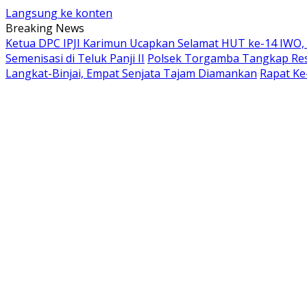
Langsung ke konten
Breaking News
Ketua DPC IPJI Karimun Ucapkan Selamat HUT ke-14 IWO,
Semenisasi di Teluk Panji II
Polsek Torgamba Tangkap Res
Langkat-Binjai, Empat Senjata Tajam Diamankan
Rapat Ke