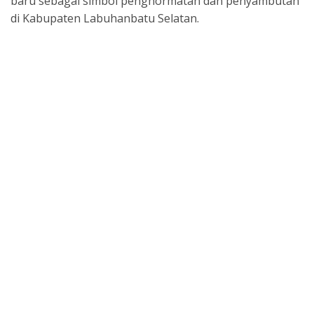
baru sebagai simbol penghormatan dan penyambutan
di Kabupaten Labuhanbatu Selatan.