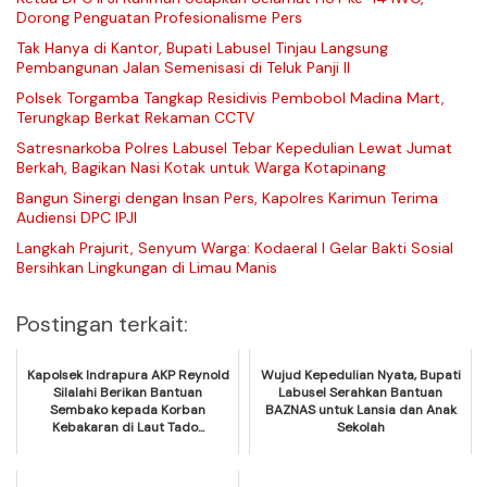
Dorong Penguatan Profesionalisme Pers
Tak Hanya di Kantor, Bupati Labusel Tinjau Langsung
Pembangunan Jalan Semenisasi di Teluk Panji II
Polsek Torgamba Tangkap Residivis Pembobol Madina Mart,
Terungkap Berkat Rekaman CCTV
Satresnarkoba Polres Labusel Tebar Kepedulian Lewat Jumat
Berkah, Bagikan Nasi Kotak untuk Warga Kotapinang
Bangun Sinergi dengan Insan Pers, Kapolres Karimun Terima
Audiensi DPC IPJI
Langkah Prajurit, Senyum Warga: Kodaeral I Gelar Bakti Sosial
Bersihkan Lingkungan di Limau Manis
Postingan terkait:
Kapolsek Indrapura AKP Reynold
Wujud Kepedulian Nyata, Bupati
Silalahi Berikan Bantuan
Labusel Serahkan Bantuan
Sembako kepada Korban
BAZNAS untuk Lansia dan Anak
Kebakaran di Laut Tado...
Sekolah