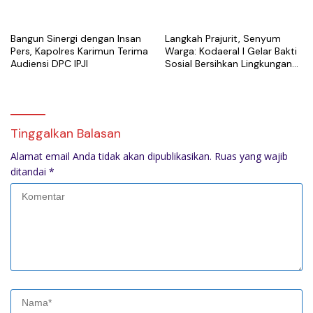
Rekaman CCTV
Kotak untuk Warga
Kotapinang
Bangun Sinergi dengan Insan
Langkah Prajurit, Senyum
Pers, Kapolres Karimun Terima
Warga: Kodaeral I Gelar Bakti
Audiensi DPC IPJI
Sosial Bersihkan Lingkungan
di Limau Manis
Tinggalkan Balasan
Alamat email Anda tidak akan dipublikasikan.
Ruas yang wajib
ditandai
*