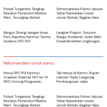
Polsek Torgamba Tangkap
Satresnarkoba Polres Labusel
Residivis Pembobol Madina
Tebar Kepedulian Lewat
Mart, Terungkap Berkat
Jumat Berkah, Bagikan Nasi
Rekaman CCTV
Kotak untuk Warga
Kotapinang
Bangun Sinergi dengan Insan
Langkah Prajurit, Senyum
Pers, Kapolres Karimun Terima
Warga: Kodaeral I Gelar Bakti
Audiensi DPC IPJI
Sosial Bersihkan Lingkungan
di Limau Manis
Rekomendasi untuk kamu
Ketua DPC IPJI Karimun
Tak Hanya di Kantor, Bupati
Ucapkan Selamat HUT ke-14
Labusel Tinjau Langsung
IWO, Dorong Penguatan
Pembangunan Jalan
Profesionalisme Pers
Semenisasi di Teluk Panji II
Polsek Torgamba Tangkap
Satresnarkoba Polres Labusel
Residivis Pembobol Madina
Tebar Kepedulian Lewat
Mart, Terungkap Berkat
Jumat Berkah, Bagikan Nasi