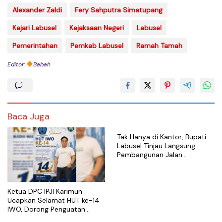
Alexander Zaldi
Fery Sahputra Simatupang
Kajari Labusel
Kejaksaan Negeri
Labusel
Pemerintahan
Pemkab Labusel
Ramah Tamah
Editor:
Babah
Baca Juga
Tak Hanya di Kantor, Bupati
Labusel Tinjau Langsung
Pembangunan Jalan
Semenisasi di Teluk Panji II
Ketua DPC IPJI Karimun
Ucapkan Selamat HUT ke-14
IWO, Dorong Penguatan
Profesionalisme Pers