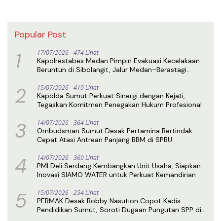
Popular Post
1
17/07/2026
474 Lihat
Kapolrestabes Medan Pimpin Evakuasi Kecelakaan
Beruntun di Sibolangit, Jalur Medan–Berastagi
Kembali Normal
2
15/07/2026
419 Lihat
Kapolda Sumut Perkuat Sinergi dengan Kejati,
Tegaskan Komitmen Penegakan Hukum Profesional
3
14/07/2026
364 Lihat
Ombudsman Sumut Desak Pertamina Bertindak
Cepat Atasi Antrean Panjang BBM di SPBU
4
14/07/2026
360 Lihat
PMI Deli Serdang Kembangkan Unit Usaha, Siapkan
Inovasi SIAMO WATER untuk Perkuat Kemandirian
5
15/07/2026
254 Lihat
PERMAK Desak Bobby Nasution Copot Kadis
Pendidikan Sumut, Soroti Dugaan Pungutan SPP di
SMA Negeri 1 Medan