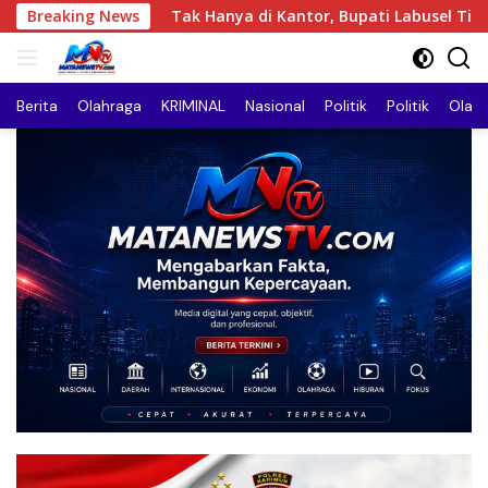
Langsung
nya di Kantor, Bupati Labusel Tinjau Langsung Pembangunan Jal
Breaking News
ke
konten
Berita
Olahraga
KRIMINAL
Nasional
Politik
Politik
Olah