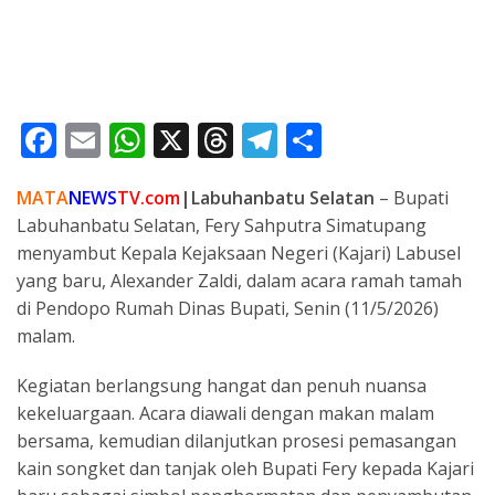
F
E
W
X
T
T
S
ac
m
h
h
el
h
MATA
NEWS
TV.com
|Labuhanbatu Selatan
– Bupati
e
ai
at
re
e
ar
Labuhanbatu Selatan, Fery Sahputra Simatupang
b
l
s
a
gr
e
menyambut Kepala Kejaksaan Negeri (Kajari) Labusel
o
A
d
a
yang baru, Alexander Zaldi, dalam acara ramah tamah
o
p
s
m
di Pendopo Rumah Dinas Bupati, Senin (11/5/2026)
malam.
k
p
Kegiatan berlangsung hangat dan penuh nuansa
kekeluargaan. Acara diawali dengan makan malam
bersama, kemudian dilanjutkan prosesi pemasangan
kain songket dan tanjak oleh Bupati Fery kepada Kajari