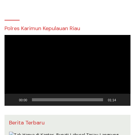
Polres Karimun Kepulauan Riau
Pemutar
Video
00:00
01:14
Berita Terbaru