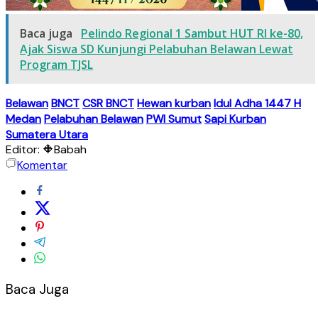
Baca juga
Pelindo Regional 1 Sambut HUT RI ke-80,
Ajak Siswa SD Kunjungi Pelabuhan Belawan Lewat
Program TJSL
Belawan
BNCT
CSR BNCT
Hewan kurban
Idul Adha 1447 H
Medan
Pelabuhan Belawan
PWI Sumut
Sapi Kurban
Sumatera Utara
Editor: 🔶Babah
Komentar
Baca Juga