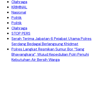
Olahraga
KRIMINAL
Nasional
Politik
Politik
Olahraga
STOP PERS
Serah Terima Jabatan 6 Pejabat Utama Polres
Serdang Bedagai Berlangsung Khidmat
Polres Langkat Resmikan Sumur Bor “Sang
Bhayangkara”, Wujud Kepedulian Polri Penuhi
Kebutuhan Air Bersih Warga