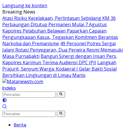
Langsung ke konten
Breaking News
Atasi Risiko Kecelakaan, Perlintasan Sebidang KM 36
Perbaungan Ditutup Permanen Mulai 7 Agustus
Kapolres Pelabuhan Belawan Paparkan Capaian
Pengungkapan Kasus, Tegaskan Komitmen Berantas
Narkoba dan Premanisme
49 Personel Polres Sergai
Jalani Rotasi Penyegaran, Dua Perwira Resmi Memasuki
Masa Purnabakti
Bangun Sinergi dengan Insan Pers,
Kapolres Karimun Terima Audiensi DPC IPJI
Langkah
Prajurit, Senyum Warga: Kodaeral I Gelar Bakti Sosial
Bersihkan Lingkungan di Limau Manis
Indeks
Berita