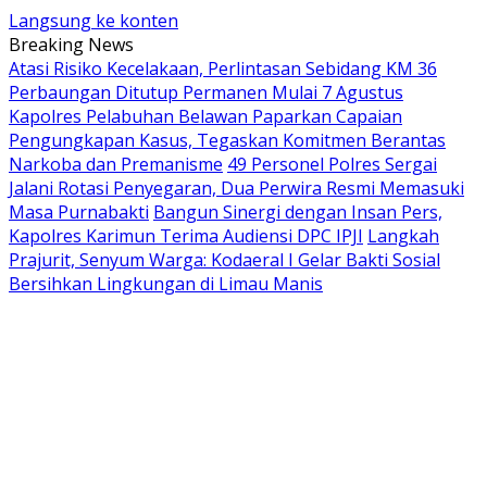
Langsung ke konten
Breaking News
Atasi Risiko Kecelakaan, Perlintasan Sebidang KM 36
Perbaungan Ditutup Permanen Mulai 7 Agustus
Kapolres Pelabuhan Belawan Paparkan Capaian
Pengungkapan Kasus, Tegaskan Komitmen Berantas
Narkoba dan Premanisme
49 Personel Polres Sergai
Jalani Rotasi Penyegaran, Dua Perwira Resmi Memasuki
Masa Purnabakti
Bangun Sinergi dengan Insan Pers,
Kapolres Karimun Terima Audiensi DPC IPJI
Langkah
Prajurit, Senyum Warga: Kodaeral I Gelar Bakti Sosial
Bersihkan Lingkungan di Limau Manis