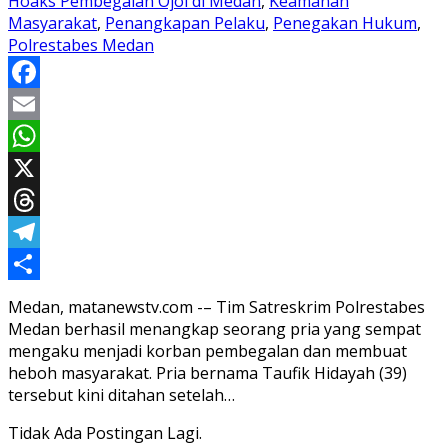
Hoaks Pembegalan Ojol di Medan
,
Keamanan
Masyarakat
,
Penangkapan Pelaku
,
Penegakan Hukum
,
Polrestabes Medan
Facebook
Email
WhatsApp
X
Threads
Telegram
Share
Medan, matanewstv.com -– Tim Satreskrim Polrestabes
Medan berhasil menangkap seorang pria yang sempat
mengaku menjadi korban pembegalan dan membuat
heboh masyarakat. Pria bernama Taufik Hidayah (39)
tersebut kini ditahan setelah…
Tidak Ada Postingan Lagi.