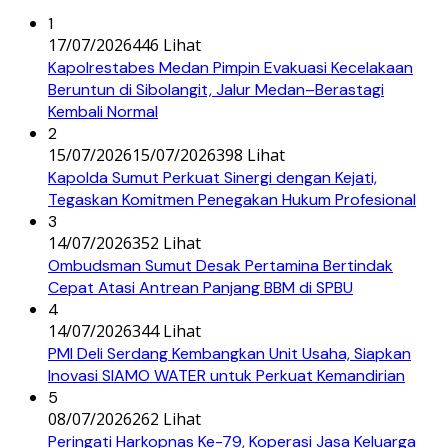
1
17/07/2026
446 Lihat
Kapolrestabes Medan Pimpin Evakuasi Kecelakaan
Beruntun di Sibolangit, Jalur Medan–Berastagi
Kembali Normal
2
15/07/2026
15/07/2026
398 Lihat
Kapolda Sumut Perkuat Sinergi dengan Kejati,
Tegaskan Komitmen Penegakan Hukum Profesional
3
14/07/2026
352 Lihat
Ombudsman Sumut Desak Pertamina Bertindak
Cepat Atasi Antrean Panjang BBM di SPBU
4
14/07/2026
344 Lihat
PMI Deli Serdang Kembangkan Unit Usaha, Siapkan
Inovasi SIAMO WATER untuk Perkuat Kemandirian
5
08/07/2026
262 Lihat
Peringati Harkopnas Ke-79, Koperasi Jasa Keluarga