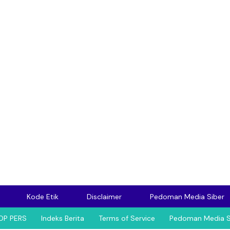
Kode Etik
Disclaimer
Pedoman Media Siber
OP PERS
Indeks Berita
Terms of Service
Pedoman Media S