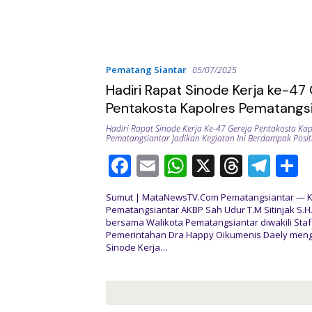
Pematang Siantar
05/07/2025
Hadiri Rapat Sinode Kerja ke-47
Pentakosta Kapolres Pematangs
Jadikan Kegiatan Ini Berdampak P
Hadiri Rapat Sinode Kerja Ke-47 Gereja Pentakosta Kap
Pematangsiantar Jadikan Kegiatan Ini Berdampak Positi
Jemaat
F
E
W
X
T
T
S
ac
m
h
h
el
h
Sumut | MataNewsTV.Com Pematangsiantar — K
e
ai
at
re
e
a
Pematangsiantar AKBP Sah Udur T.M Sitinjak S.H. 
bersama Walikota Pematangsiantar diwakili Staf 
b
l
s
a
gr
e
Pemerintahan Dra Happy Oikumenis Daely meng
o
A
d
a
Sinode Kerja…
o
p
s
m
k
p