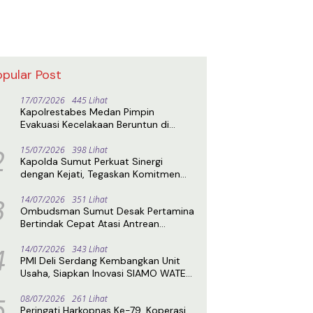
opular Post
17/07/2026
445 Lihat
Kapolrestabes Medan Pimpin
Evakuasi Kecelakaan Beruntun di
Sibolangit, Jalur Medan–Berastagi
2
Kembali Normal
15/07/2026
398 Lihat
Kapolda Sumut Perkuat Sinergi
dengan Kejati, Tegaskan Komitmen
Penegakan Hukum Profesional
3
14/07/2026
351 Lihat
Ombudsman Sumut Desak Pertamina
Bertindak Cepat Atasi Antrean
Panjang BBM di SPBU
4
14/07/2026
343 Lihat
PMI Deli Serdang Kembangkan Unit
Usaha, Siapkan Inovasi SIAMO WATER
untuk Perkuat Kemandirian
5
08/07/2026
261 Lihat
Peringati Harkopnas Ke-79, Koperasi