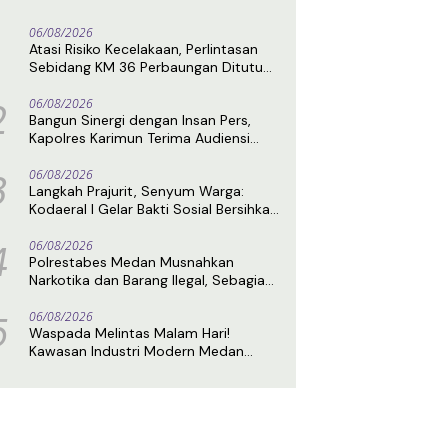
06/08/2026
Atasi Risiko Kecelakaan, Perlintasan
Sebidang KM 36 Perbaungan Ditutup
Permanen Mulai 7 Agustus
2
06/08/2026
Bangun Sinergi dengan Insan Pers,
Kapolres Karimun Terima Audiensi
DPC IPJI
3
06/08/2026
Langkah Prajurit, Senyum Warga:
Kodaeral I Gelar Bakti Sosial Bersihkan
Lingkungan di Limau Manis
4
06/08/2026
Polrestabes Medan Musnahkan
Narkotika dan Barang Ilegal, Sebagian
Diduga Berasal dari Luar Negeri
5
06/08/2026
Waspada Melintas Malam Hari!
Kawasan Industri Modern Medan
Disebut Rawan Kriminalitas