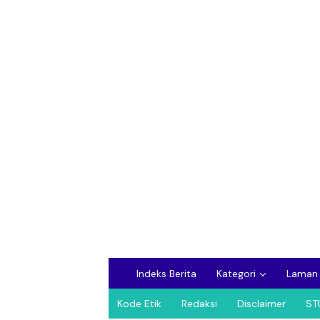
Indeks Berita
Kategori
Laman
Kode Etik
Redaksi
Disclaimer
ST