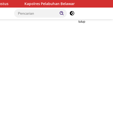
polres Pelabuhan Belawan Paparkan Capaian Pengungkapan K
tutup