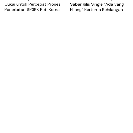
Cukai untuk Percepat Proses
Sabar Rilis Single “Ada yang
Penerbitan SP3KK Peti Kemas
Hilang” Bertema Kehilangan
Kosong
dalam Hubungan