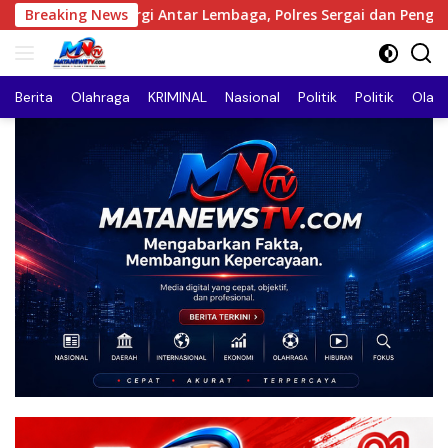
Langsung
t Sinergi Antar Lembaga, Polres Sergai dan Pengadilan Agama
Breaking News
ke
konten
Berita
Olahraga
KRIMINAL
Nasional
Politik
Politik
Olah