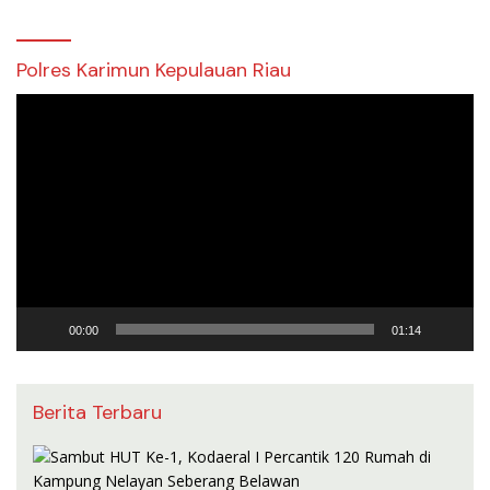
Polres Karimun Kepulauan Riau
Pemutar
Video
00:00
01:14
Berita Terbaru