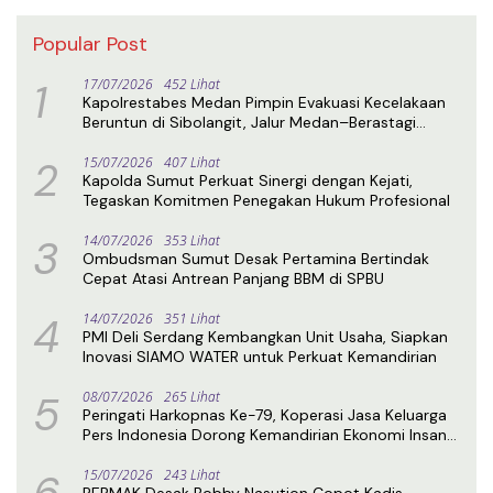
Popular Post
1
17/07/2026
452 Lihat
Kapolrestabes Medan Pimpin Evakuasi Kecelakaan
Beruntun di Sibolangit, Jalur Medan–Berastagi
Kembali Normal
2
15/07/2026
407 Lihat
Kapolda Sumut Perkuat Sinergi dengan Kejati,
Tegaskan Komitmen Penegakan Hukum Profesional
3
14/07/2026
353 Lihat
Ombudsman Sumut Desak Pertamina Bertindak
Cepat Atasi Antrean Panjang BBM di SPBU
4
14/07/2026
351 Lihat
PMI Deli Serdang Kembangkan Unit Usaha, Siapkan
Inovasi SIAMO WATER untuk Perkuat Kemandirian
5
08/07/2026
265 Lihat
Peringati Harkopnas Ke-79, Koperasi Jasa Keluarga
Pers Indonesia Dorong Kemandirian Ekonomi Insan
Pers
15/07/2026
243 Lihat