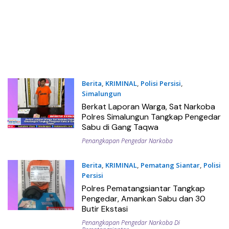
Berita
,
KRIMINAL
,
Polisi Persisi
,
Simalungun
27/07/2025
Berkat Laporan Warga, Sat Narkoba
Polres Simalungun Tangkap Pengedar
Sabu di Gang Taqwa
Penangkapan Pengedar Narkoba
Berita
,
KRIMINAL
,
Pematang Siantar
,
Polisi
Persisi
17/07/2025
Polres Pematangsiantar Tangkap
Pengedar, Amankan Sabu dan 30
Butir Ekstasi
Penangkapan Pengedar Narkoba Di