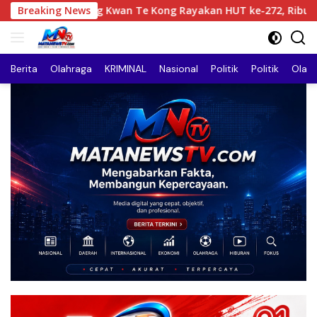
Langsung
 Kwan Te Kong Rayakan HUT ke-272, Ribuan Umat dan Warga H
Breaking News
ke
konten
Berita
Olahraga
KRIMINAL
Nasional
Politik
Politik
Olah