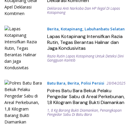
Deklarasi Komitmen
Deklarasi Anti Narkoba Dan HP Ilegal Di Lapas
Kotapinang
Berita
,
Kotapinang
,
Labuhanbatu Selatan
17/05/2025
Lapas Kotapinang Intensifkan Razia
Rutin, Tegas Berantas Halinar dan
Jaga Kondusivitas
Razia Rutin Lapas Kotapinang Untuk Deteksi Dini
Gangguan Kamtib
Batu Bara
,
Berita
,
Polisi Persisi
28/04/2025
Polres Batu Bara Bekuk Pelaku
Pengedar Sabu di Areal Perkebunan,
1,8 Kilogram Barang Bukti Diamankan
1
,
8 Kg Barang Bukti Diamankan
,
Penangkapan
Pengedar Sabu Di Batu Bara