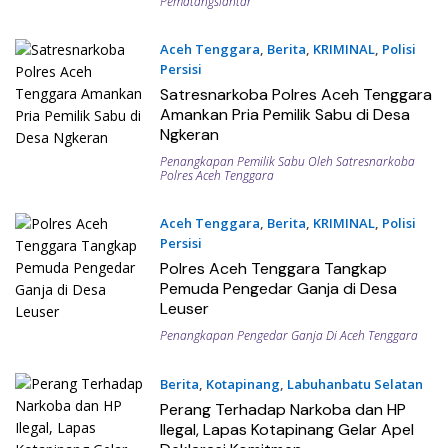
Pematangsiantar
Aceh Tenggara
,
Berita
,
KRIMINAL
,
Polisi
Persisi
05/07/2025
Satresnarkoba Polres Aceh Tenggara
Amankan Pria Pemilik Sabu di Desa
Ngkeran
Penangkapan Pemilik Sabu Oleh Satresnarkoba
Polres Aceh Tenggara
Aceh Tenggara
,
Berita
,
KRIMINAL
,
Polisi
Persisi
14/06/2025
Polres Aceh Tenggara Tangkap
Pemuda Pengedar Ganja di Desa
Leuser
Penangkapan Pengedar Ganja Di Aceh Tenggara
Berita
,
Kotapinang
,
Labuhanbatu Selatan
31/05/2025
Perang Terhadap Narkoba dan HP
Ilegal, Lapas Kotapinang Gelar Apel