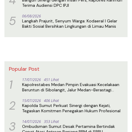
Terima Audiensi DPC IPJI
5
06/08/2026
Langkah Prajurit, Senyum Warga: Kodaeral I Gelar
Bakti Sosial Bersihkan Lingkungan di Limau Manis
Popular Post
1
17/07/2026
451 Lihat
Kapolrestabes Medan Pimpin Evakuasi Kecelakaan
Beruntun di Sibolangit, Jalur Medan–Berastagi
Kembali Normal
2
15/07/2026
406 Lihat
Kapolda Sumut Perkuat Sinergi dengan Kejati,
Tegaskan Komitmen Penegakan Hukum Profesional
3
14/07/2026
353 Lihat
Ombudsman Sumut Desak Pertamina Bertindak
Cepat Atasi Antrean Panjang BBM di SPBU