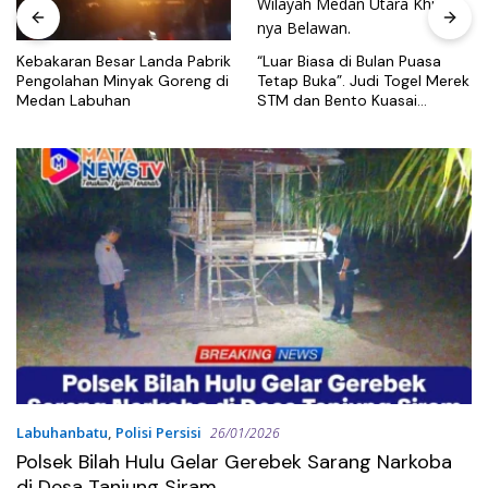
“Luar Biasa di Bulan Puasa
Kebakaran Besar Landa Pabrik
Tetap Buka”. Judi Togel Merek
Pengolahan Minyak Goreng di
STM dan Bento Kuasai
Medan Labuhan
Wilayah Medan Utara Khusus
nya Belawan.
Labuhanbatu
,
Polisi Persisi
26/01/2026
Polsek Bilah Hulu Gelar Gerebek Sarang Narkoba
di Desa Tanjung Siram