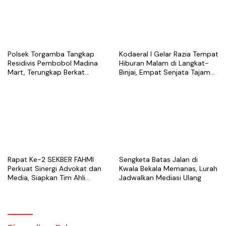
Polsek Torgamba Tangkap
Kodaeral I Gelar Razia Tempat
Residivis Pembobol Madina
Hiburan Malam di Langkat-
Mart, Terungkap Berkat
Binjai, Empat Senjata Tajam
Rekaman CCTV
Diamankan
Rapat Ke-2 SEKBER FAHMI
Sengketa Batas Jalan di
Perkuat Sinergi Advokat dan
Kwala Bekala Memanas, Lurah
Media, Siapkan Tim Ahli
Jadwalkan Mediasi Ulang
hingga Platform Digital