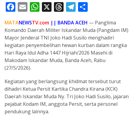
F
E
W
X
T
T
S
ac
m
h
h
el
h
MATA
NEWS
TV.com
|| BANDA ACEH
— Panglima
e
ai
at
re
e
ar
Komando Daerah Militer Iskandar Muda (Pangdam IM)
b
l
s
a
gr
e
Mayor Jenderal TNI Joko Hadi Susilo menghadiri
o
A
d
a
kegiatan penyembelihan hewan kurban dalam rangka
o
p
s
m
Hari Raya Idul Adha 1447 Hijriah/2026 Masehi di
Makodam Iskandar Muda, Banda Aceh, Rabu
k
p
(27/5/2026).
Kegiatan yang berlangsung khidmat tersebut turut
dihadiri Ketua Persit Kartika Chandra Kirana (KCK)
Daerah Iskandar Muda Ny. Tri Joko Hadi Susilo, jajaran
pejabat Kodam IM, anggota Persit, serta personel
pendukung lainnya.