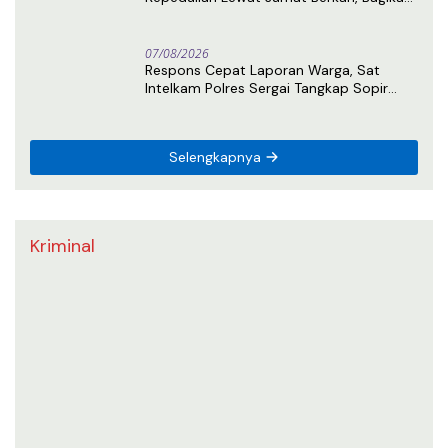
Nasi Kotak untuk Warga Kotapinang
07/08/2026
Respons Cepat Laporan Warga, Sat
Intelkam Polres Sergai Tangkap Sopir
Truk Tangki Diduga Penyalahguna Sabu
Selengkapnya
Kriminal