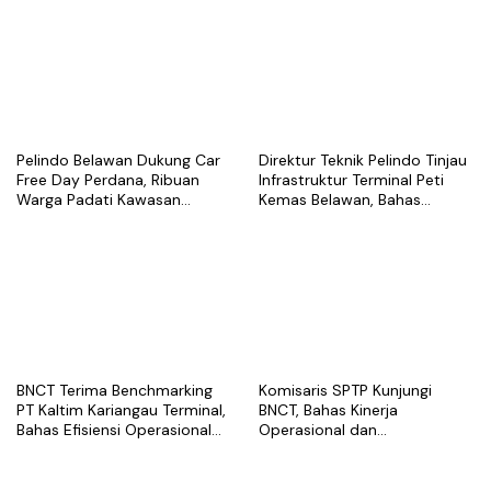
Pelindo Belawan Dukung Car
Direktur Teknik Pelindo Tinjau
Free Day Perdana, Ribuan
Infrastruktur Terminal Peti
Warga Padati Kawasan
Kemas Belawan, Bahas
Belawan
Pengembangan Kapasitas
Layanan
BNCT Terima Benchmarking
Komisaris SPTP Kunjungi
PT Kaltim Kariangau Terminal,
BNCT, Bahas Kinerja
Bahas Efisiensi Operasional
Operasional dan
dan Best Practice Terminal
Pengembangan Terminal
Peti Kemas