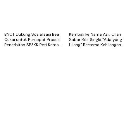
BNCT Dukung Sosialisasi Bea
Kembali ke Nama Asli, Ollan
Cukai untuk Percepat Proses
Sabar Rilis Single “Ada yang
Penerbitan SP3KK Peti Kemas
Hilang” Bertema Kehilangan
Kosong
dalam Hubungan