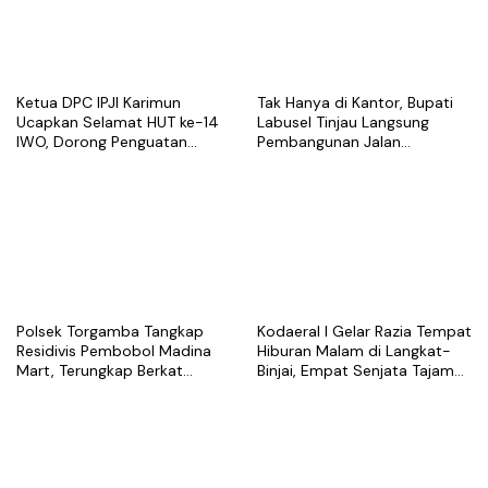
Ketua DPC IPJI Karimun
Tak Hanya di Kantor, Bupati
Ucapkan Selamat HUT ke-14
Labusel Tinjau Langsung
IWO, Dorong Penguatan
Pembangunan Jalan
Profesionalisme Pers
Semenisasi di Teluk Panji II
Polsek Torgamba Tangkap
Kodaeral I Gelar Razia Tempat
Residivis Pembobol Madina
Hiburan Malam di Langkat-
Mart, Terungkap Berkat
Binjai, Empat Senjata Tajam
Rekaman CCTV
Diamankan