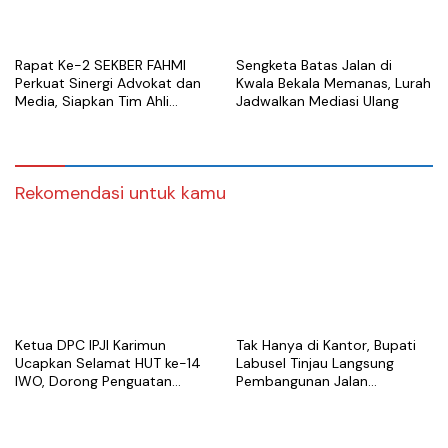
Rapat Ke-2 SEKBER FAHMI
Sengketa Batas Jalan di
Perkuat Sinergi Advokat dan
Kwala Bekala Memanas, Lurah
Media, Siapkan Tim Ahli
Jadwalkan Mediasi Ulang
hingga Platform Digital
Rekomendasi untuk kamu
Ketua DPC IPJI Karimun
Tak Hanya di Kantor, Bupati
Ucapkan Selamat HUT ke-14
Labusel Tinjau Langsung
IWO, Dorong Penguatan
Pembangunan Jalan
Profesionalisme Pers
Semenisasi di Teluk Panji II