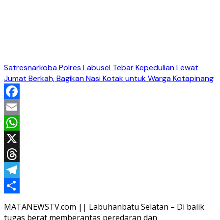
Satresnarkoba Polres Labusel Tebar Kepedulian Lewat
Jumat Berkah, Bagikan Nasi Kotak untuk Warga Kotapinang
Facebook
Email
WhatsApp
X
Threads
Telegram
Share
MATANEWSTV.com || Labuhanbatu Selatan – Di balik
tugas berat memberantas peredaran dan