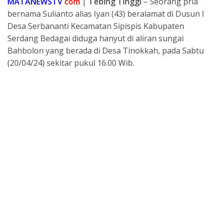
MATANEWSTV
com
|
Tebing Tinggi
– Seorang pria
p
a
e
a
bernama Sulianto alias Iyan (43) beralamat di Dusun I
p
d
g
r
Desa Serbananti Kecamatan Sipispis Kabupaten
s
r
e
Serdang Bedagai diduga hanyut di aliran sungai
a
Bahbolon yang berada di Desa Tinokkah, pada Sabtu
(20/04/24) sekitar pukul 16.00 Wib.
m