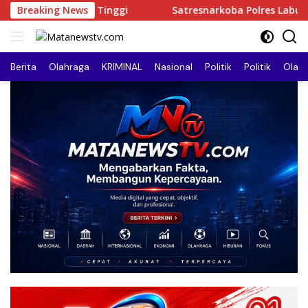
Langsung
i
Breaking News
Satresnarkoba Polres Labusel Tebar Kepedulian Lewa
ke
konten
Berita
Olahraga
KRIMINAL
Nasional
Politik
Politik
Olah