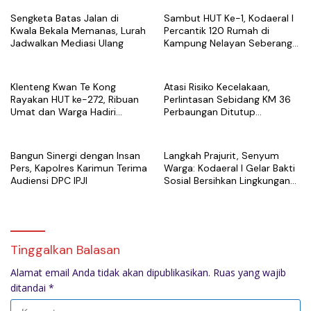
Sengketa Batas Jalan di
Sambut HUT Ke-1, Kodaeral I
Kwala Bekala Memanas, Lurah
Percantik 120 Rumah di
Jadwalkan Mediasi Ulang
Kampung Nelayan Seberang
Belawan
Klenteng Kwan Te Kong
Atasi Risiko Kecelakaan,
Rayakan HUT ke-272, Ribuan
Perlintasan Sebidang KM 36
Umat dan Warga Hadiri
Perbaungan Ditutup
Puncak Perayaan
Permanen Mulai 7 Agustus
Bangun Sinergi dengan Insan
Langkah Prajurit, Senyum
Pers, Kapolres Karimun Terima
Warga: Kodaeral I Gelar Bakti
Audiensi DPC IPJI
Sosial Bersihkan Lingkungan
di Limau Manis
Tinggalkan Balasan
Alamat email Anda tidak akan dipublikasikan.
Ruas yang wajib
ditandai
*