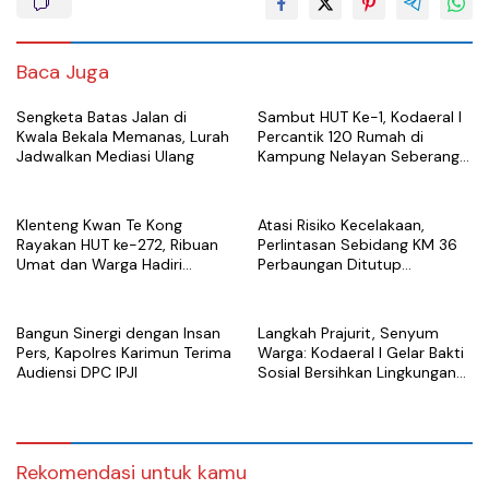
Baca Juga
Sengketa Batas Jalan di
Sambut HUT Ke-1, Kodaeral I
Kwala Bekala Memanas, Lurah
Percantik 120 Rumah di
Jadwalkan Mediasi Ulang
Kampung Nelayan Seberang
Belawan
Klenteng Kwan Te Kong
Atasi Risiko Kecelakaan,
Rayakan HUT ke-272, Ribuan
Perlintasan Sebidang KM 36
Umat dan Warga Hadiri
Perbaungan Ditutup
Puncak Perayaan
Permanen Mulai 7 Agustus
Bangun Sinergi dengan Insan
Langkah Prajurit, Senyum
Pers, Kapolres Karimun Terima
Warga: Kodaeral I Gelar Bakti
Audiensi DPC IPJI
Sosial Bersihkan Lingkungan
di Limau Manis
Rekomendasi untuk kamu