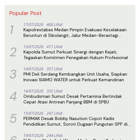
Popular Post
1
17/07/2026
468 Lihat
Kapolrestabes Medan Pimpin Evakuasi Kecelakaan
Beruntun di Sibolangit, Jalur Medan–Berastagi
Kembali Normal
2
15/07/2026
417 Lihat
Kapolda Sumut Perkuat Sinergi dengan Kejati,
Tegaskan Komitmen Penegakan Hukum Profesional
3
14/07/2026
357 Lihat
PMI Deli Serdang Kembangkan Unit Usaha, Siapkan
Inovasi SIAMO WATER untuk Perkuat Kemandirian
4
14/07/2026
355 Lihat
Ombudsman Sumut Desak Pertamina Bertindak
Cepat Atasi Antrean Panjang BBM di SPBU
5
15/07/2026
247 Lihat
PERMAK Desak Bobby Nasution Copot Kadis
Pendidikan Sumut, Soroti Dugaan Pungutan SPP di
SMA Negeri 1 Medan
19/07/2026
244 Lihat