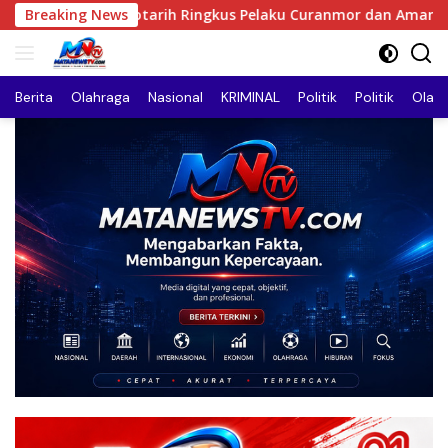
Langsung
rih Ringkus Pelaku Curanmor dan Amankan Motor Curian di Tebi
Breaking News
ke
konten
Berita
Olahraga
Nasional
KRIMINAL
Politik
Politik
Olah