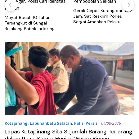
Gerak Cepat Kurang dari 1×12
Jam, Sat Reskrim Polres
Mayat Bocah 10 Tahun
Sergai Amankan Pelaku
Tersangkut di Sungai
Pembobolan Sekolah
Belakang Pabrik Indoking
Agar-Agar, Polisi Cari
Identitas Korban
Kotapinang
,
Labuhanbatu Selatan
,
Polisi Persisi
04/08/2026
Lapas Kotapinang Sita Sejumlah Barang Terlarang
dalam Razia Kamar Hunian Warga Binaan,