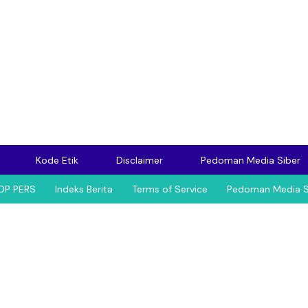
Kode Etik
Disclaimer
Pedoman Media Siber
OP PERS
Indeks Berita
Terms of Service
Pedoman Media S