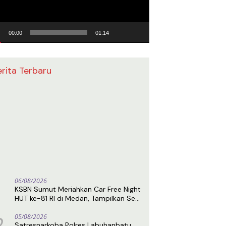
00:00
01:14
erita Terbaru
06/08/2026
KSBN Sumut Meriahkan Car Free Night
HUT ke-81 RI di Medan, Tampilkan Seni
Debus dan Gaungkan Persatuan
2
05/08/2026
Satresnarkoba Polres Labuhanbatu