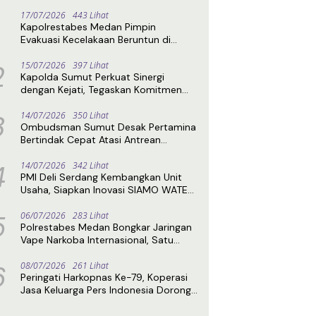
17/07/2026
443 Lihat
Kapolrestabes Medan Pimpin
Evakuasi Kecelakaan Beruntun di
Sibolangit, Jalur Medan–Berastagi
2
Kembali Normal
15/07/2026
397 Lihat
Kapolda Sumut Perkuat Sinergi
dengan Kejati, Tegaskan Komitmen
Penegakan Hukum Profesional
3
14/07/2026
350 Lihat
Ombudsman Sumut Desak Pertamina
Bertindak Cepat Atasi Antrean
Panjang BBM di SPBU
4
14/07/2026
342 Lihat
PMI Deli Serdang Kembangkan Unit
Usaha, Siapkan Inovasi SIAMO WATER
untuk Perkuat Kemandirian
5
06/07/2026
283 Lihat
Polrestabes Medan Bongkar Jaringan
Vape Narkoba Internasional, Satu
Pelaku Ditangkap di Hotel
6
08/07/2026
261 Lihat
Peringati Harkopnas Ke-79, Koperasi
Jasa Keluarga Pers Indonesia Dorong
Kemandirian Ekonomi Insan Pers