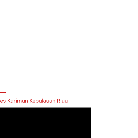
res Karimun Kepulauan Riau
utar
o