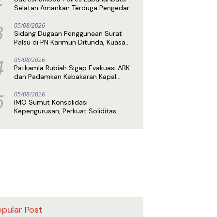
Selatan Amankan Terduga Pengedar
Sabu di Kota Pinang
3
05/08/2026
Sidang Dugaan Penggunaan Surat
Palsu di PN Karimun Ditunda, Kuasa
Hukum Terdakwa Ajukan Eksepsi
4
05/08/2026
Patkamla Rubiah Sigap Evakuasi ABK
dan Padamkan Kebakaran Kapal
Nelayan di Perairan Belawan
5
05/08/2026
IMO Sumut Konsolidasi
Kepengurusan, Perkuat Soliditas
Hadapi Tantangan Media Digital
opular Post