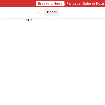
Langsung
latan Amankan Terduga Pengedar Sabu di Kota Pinang
Breaking News
ke
Indeks
konten
tutup