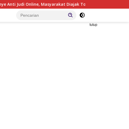
ne, Masyarakat Diajak Tolak Perjudian Daring
Sidang 
tutup