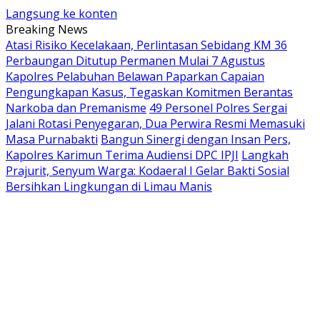
Langsung ke konten
Breaking News
Atasi Risiko Kecelakaan, Perlintasan Sebidang KM 36
Perbaungan Ditutup Permanen Mulai 7 Agustus
Kapolres Pelabuhan Belawan Paparkan Capaian
Pengungkapan Kasus, Tegaskan Komitmen Berantas
Narkoba dan Premanisme
49 Personel Polres Sergai
Jalani Rotasi Penyegaran, Dua Perwira Resmi Memasuki
Masa Purnabakti
Bangun Sinergi dengan Insan Pers,
Kapolres Karimun Terima Audiensi DPC IPJI
Langkah
Prajurit, Senyum Warga: Kodaeral I Gelar Bakti Sosial
Bersihkan Lingkungan di Limau Manis