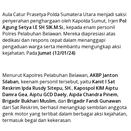
Aula Catur Prasetya Polda Sumatera Utara menjadi saksi
penyerahan penghargaan oleh Kapolda Sumut, Irjen
Pol
Agung Setya I.E SH SIK.M.Si
., kepada enam personil
Polres Pelabuhan Belawan. Mereka diapresiasi atas
dedikasi dan respons cepat dalam menanggapi
pengaduan warga serta membantu mengungkap aksi
kejahatan. Pada
Jumat (12/01/24)
Menurut Kapolres Pelabuhan Belawan,
AKBP Janton
Silaban
, keenam personil tersebut, yaitu
Kanit I Sat
Reskrim Ipda Rusdy Sitepu, SH
.,
Kapospol KIM Aiptu
Damra Gea
,
Aiptu GCD Daely
,
Aipda Chandra Pinem
,
Brigadir Bukhari Muslim
, dan
Brigadir Fandi Gunawan
dari Sat Reskrim, berhasil menangkap sembilan anggota
genk motor yang terlibat dalam berbagai aksi kejahatan,
termasuk begal dan kekerasan.