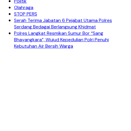
Politik
Olahraga
STOP PERS
Serah Terima Jabatan 6 Pejabat Utama Polres
Serdang Bedagai Berlangsung Khidmat
Polres Langkat Resmikan Sumur Bor “Sang
Bhayangkara”, Wujud Kepedulian Polri Penuhi
Kebutuhan Air Bersih Warga