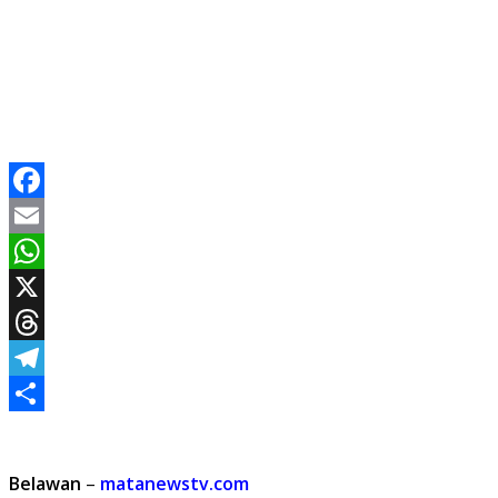
Facebook
Email
WhatsApp
X
Threads
Telegram
Share
Belawan
–
matanewstv.com