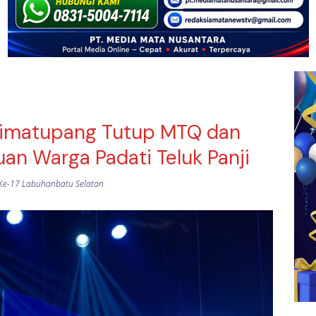
 Simatupang Tutup MTQ dan
uan Warga Padati Teluk Panji
e-17 Labuhanbatu Selatan