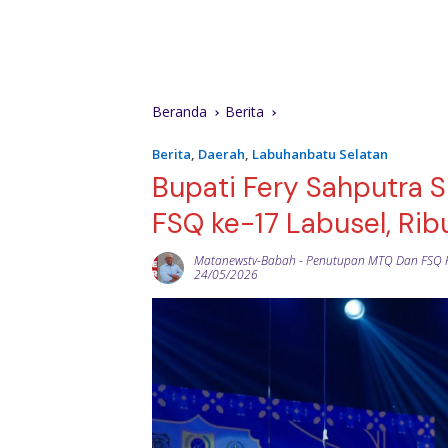
Beranda
Berita
Berita
,
Daerah
,
Labuhanbatu Selatan
Bupati Fery Sahputra
FSQ ke-17 Labusel, Rib
Matanewstv-Babah
-
Penutupan MTQ Dan FSQ K
24/05/2026