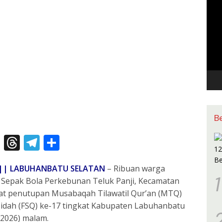
Pem
Vide
B
X
T
T
S
h
el
h
|| LABUHANBATU SELATAN
– Ribuan warga
re
e
ar
1
Sepak Bola Perkebunan Teluk Panji, Kecamatan
a
gr
e
at penutupan Musabaqah Tilawatil Qur’an (MTQ)
d
a
asidah (FSQ) ke-17 tingkat Kabupaten Labuhanbatu
s
m
/2026) malam.