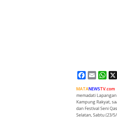
F
E
W
ac
m
h
MATA
NEWS
TV.com
e
ai
at
memadati Lapangan 
b
l
s
Kampung Rakyat, sa
o
A
dan Festival Seni Q
o
p
Selatan, Sabtu (23/5