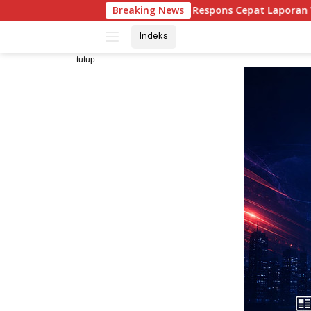
Langsung
Respons Cepat Laporan Warga, Sat Intelkam Polres Se
Breaking News
ke
Indeks
konten
tutup