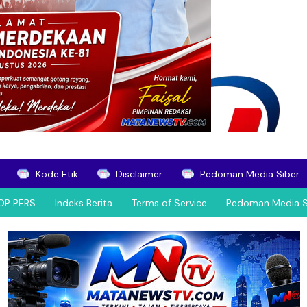
Kode Etik
Disclaimer
Pedoman Media Siber
OP PERS
Indeks Berita
Terms of Service
Pedoman Media S