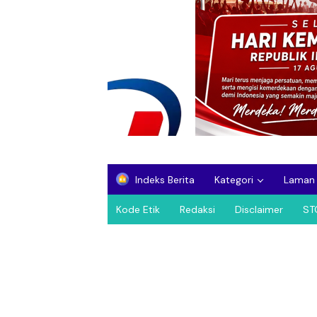
Indeks Berita
Kategori
Laman
Kode Etik
Redaksi
Disclaimer
ST