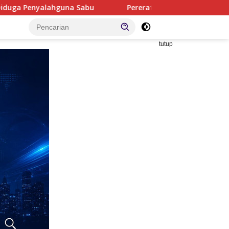
Pererat Sinergi Antar Lembaga, Polres Sergai dan Pengad
tutup