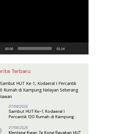
utar
o
00:00
01:14
erita Terbaru
07/08/2026
Sambut HUT Ke-1, Kodaeral I
Percantik 120 Rumah di Kampung
Nelayan Seberang Belawan
2
07/08/2026
Klenteng Kwan Te Kong Rayakan HUT