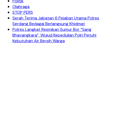
Politik
Olahraga
STOP PERS
Serah Terima Jabatan 6 Pejabat Utama Polres
Serdang Bedagai Berlangsung Khidmat
Polres Langkat Resmikan Sumur Bor “Sang
Bhayangkara”, Wujud Kepedulian Polri Penuhi
Kebutuhan Air Bersih Warga