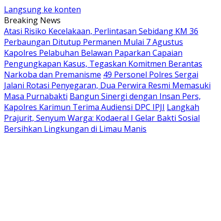
Langsung ke konten
Breaking News
Atasi Risiko Kecelakaan, Perlintasan Sebidang KM 36
Perbaungan Ditutup Permanen Mulai 7 Agustus
Kapolres Pelabuhan Belawan Paparkan Capaian
Pengungkapan Kasus, Tegaskan Komitmen Berantas
Narkoba dan Premanisme
49 Personel Polres Sergai
Jalani Rotasi Penyegaran, Dua Perwira Resmi Memasuki
Masa Purnabakti
Bangun Sinergi dengan Insan Pers,
Kapolres Karimun Terima Audiensi DPC IPJI
Langkah
Prajurit, Senyum Warga: Kodaeral I Gelar Bakti Sosial
Bersihkan Lingkungan di Limau Manis