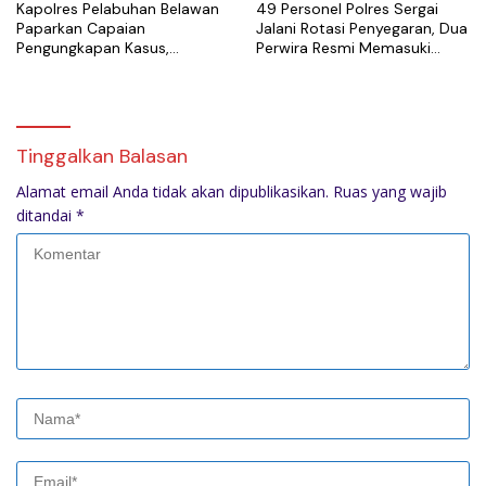
Kapolres Pelabuhan Belawan
49 Personel Polres Sergai
Paparkan Capaian
Jalani Rotasi Penyegaran, Dua
Pengungkapan Kasus,
Perwira Resmi Memasuki
Tegaskan Komitmen Berantas
Masa Purnabakti
Narkoba dan Premanisme
Tinggalkan Balasan
Alamat email Anda tidak akan dipublikasikan.
Ruas yang wajib
ditandai
*