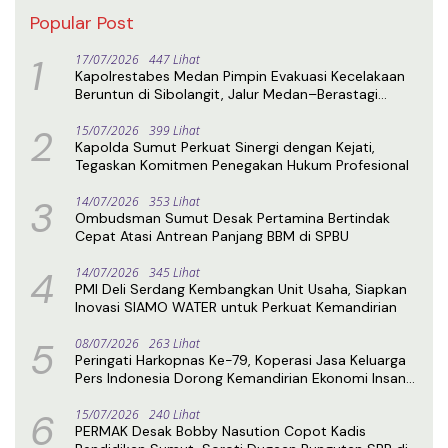
Popular Post
1
17/07/2026
447 Lihat
Kapolrestabes Medan Pimpin Evakuasi Kecelakaan
Beruntun di Sibolangit, Jalur Medan–Berastagi
Kembali Normal
2
15/07/2026
399 Lihat
Kapolda Sumut Perkuat Sinergi dengan Kejati,
Tegaskan Komitmen Penegakan Hukum Profesional
3
14/07/2026
353 Lihat
Ombudsman Sumut Desak Pertamina Bertindak
Cepat Atasi Antrean Panjang BBM di SPBU
4
14/07/2026
345 Lihat
PMI Deli Serdang Kembangkan Unit Usaha, Siapkan
Inovasi SIAMO WATER untuk Perkuat Kemandirian
5
08/07/2026
263 Lihat
Peringati Harkopnas Ke-79, Koperasi Jasa Keluarga
Pers Indonesia Dorong Kemandirian Ekonomi Insan
Pers
6
15/07/2026
240 Lihat
PERMAK Desak Bobby Nasution Copot Kadis