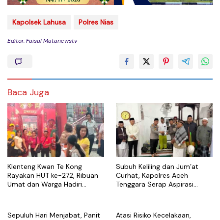
Kapolsek Lahusa
Polres Nias
Editor: Faisal Matanewstv
Baca Juga
Klenteng Kwan Te Kong
Subuh Keliling dan Jum’at
Rayakan HUT ke-272, Ribuan
Curhat, Kapolres Aceh
Umat dan Warga Hadiri
Tenggara Serap Aspirasi
Puncak Perayaan
Warga dan Perkuat Sinergi
Kamtibmas
Sepuluh Hari Menjabat, Panit
Atasi Risiko Kecelakaan,