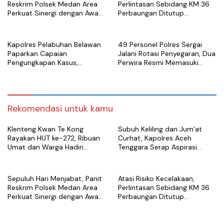
Reskrim Polsek Medan Area
Perlintasan Sebidang KM 36
Perkuat Sinergi dengan Awak
Perbaungan Ditutup
Media
Permanen Mulai 7 Agustus
Kapolres Pelabuhan Belawan
49 Personel Polres Sergai
Paparkan Capaian
Jalani Rotasi Penyegaran, Dua
Pengungkapan Kasus,
Perwira Resmi Memasuki
Tegaskan Komitmen Berantas
Masa Purnabakti
Narkoba dan Premanisme
Rekomendasi untuk kamu
Klenteng Kwan Te Kong
Subuh Keliling dan Jum’at
Rayakan HUT ke-272, Ribuan
Curhat, Kapolres Aceh
Umat dan Warga Hadiri
Tenggara Serap Aspirasi
Puncak Perayaan
Warga dan Perkuat Sinergi
Kamtibmas
Sepuluh Hari Menjabat, Panit
Atasi Risiko Kecelakaan,
Reskrim Polsek Medan Area
Perlintasan Sebidang KM 36
Perkuat Sinergi dengan Awak
Perbaungan Ditutup
Media
Permanen Mulai 7 Agustus