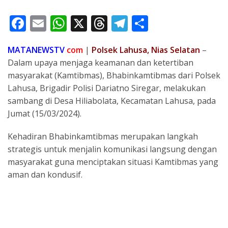
F
E
W
X
T
T
S
ac
m
h
h
el
h
MATANEWSTV
com
|
Polsek Lahusa, Nias Selatan
–
e
ai
at
re
e
ar
Dalam upaya menjaga keamanan dan ketertiban
b
l
s
a
gr
e
masyarakat (Kamtibmas), Bhabinkamtibmas dari Polsek
o
A
d
a
Lahusa, Brigadir Polisi Dariatno Siregar, melakukan
o
p
s
m
sambang di Desa Hiliabolata, Kecamatan Lahusa, pada
Jumat (15/03/2024).
k
p
Kehadiran Bhabinkamtibmas merupakan langkah
strategis untuk menjalin komunikasi langsung dengan
masyarakat guna menciptakan situasi Kamtibmas yang
aman dan kondusif.