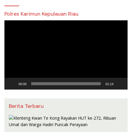
Polres Karimun Kepulauan Riau
Pemutar
Video
00:00
01:14
Berita Terbaru