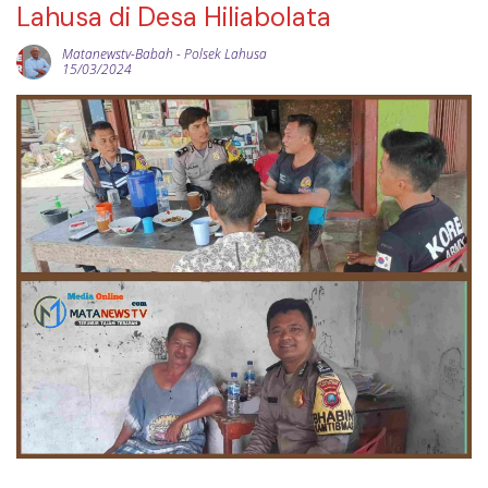
Lahusa di Desa Hiliabolata
Matanewstv-Babah
-
Polsek Lahusa
15/03/2024