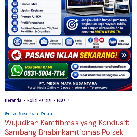
Beranda
Polisi Persisi
Nias
Berita
,
Nias
,
Polisi Persisi
Wujudkan Kamtibmas yang Kondusif:
Sambang Bhabinkamtibmas Polsek