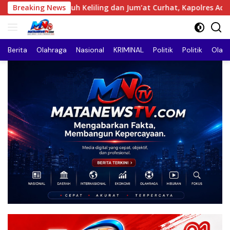
Langsung
ing dan Jum’at Curhat, Kapolres Aceh Tenggara Serap Aspirasi
Breaking News
ke
konten
Berita
Olahraga
Nasional
KRIMINAL
Politik
Politik
Olah