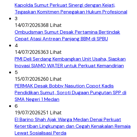
Kapolda Sumut Perkuat Sinergi dengan Kejati,
Tegaskan Komitmen Penegakan Hukum Profesional
3
14/07/2026
368 Lihat
Ombudsman Sumut Desak Pertamina Bertindak
Cepat Atasi Antrean Panjang BBM di SPBU
4
14/07/2026
363 Lihat
PMI Deli Serdang Kembangkan Unit Usaha, Siapkan
Inovasi SIAMO WATER untuk Perkuat Kemandirian
5
15/07/2026
260 Lihat
PERMAK Desak Bobby Nasution Copot Kadis
Pendidikan Sumut, Soroti Dugaan Pungutan SPP di
SMA Negeri 1 Medan
6
19/07/2026
251 Lihat
El Barino Shah Ajak Warga Medan Denai Perkuat
Ketertiban Lingkungan dan Cegah Kenakalan Remaja
Lewat Sosialisasi Perda