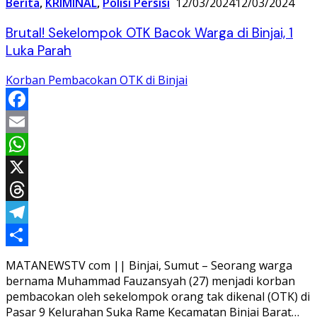
Berita
,
KRIMINAL
,
Polisi Persisi
12/03/2024
12/03/2024
Brutal! Sekelompok OTK Bacok Warga di Binjai, 1
Luka Parah
Korban Pembacokan OTK di Binjai
Facebook
Email
WhatsApp
X
Threads
Telegram
Share
MATANEWSTV com || Binjai, Sumut – Seorang warga
bernama Muhammad Fauzansyah (27) menjadi korban
pembacokan oleh sekelompok orang tak dikenal (OTK) di
Pasar 9 Kelurahan Suka Rame Kecamatan Binjai Barat…