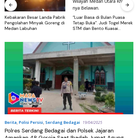
“Luar Biasa di Bulan Puasa
Kebakaran Besar Landa Pabrik
Tetap Buka”. Judi Togel Merek
Pengolahan Minyak Goreng di
STM dan Bento Kuasai
Medan Labuhan
Wilayah Medan Utara Khusus
nya Belawan.
Berita
,
Polisi Persisi
,
Serdang Bedagai
19/04/2025
Polres Serdang Bedagai dan Polsek Jajaran
Amankan 48 Gereja Saat Ibadah Jumat Agung