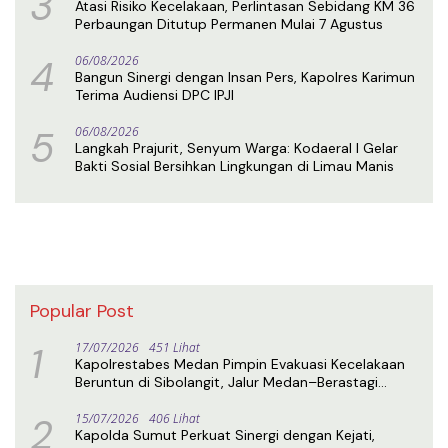
3
Atasi Risiko Kecelakaan, Perlintasan Sebidang KM 36
Perbaungan Ditutup Permanen Mulai 7 Agustus
4
06/08/2026
Bangun Sinergi dengan Insan Pers, Kapolres Karimun
Terima Audiensi DPC IPJI
5
06/08/2026
Langkah Prajurit, Senyum Warga: Kodaeral I Gelar
Bakti Sosial Bersihkan Lingkungan di Limau Manis
Popular Post
1
17/07/2026
451 Lihat
Kapolrestabes Medan Pimpin Evakuasi Kecelakaan
Beruntun di Sibolangit, Jalur Medan–Berastagi
Kembali Normal
2
15/07/2026
406 Lihat
Kapolda Sumut Perkuat Sinergi dengan Kejati,