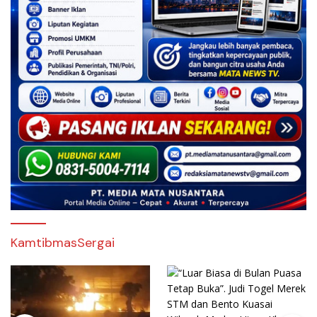
KamtibmasSergai