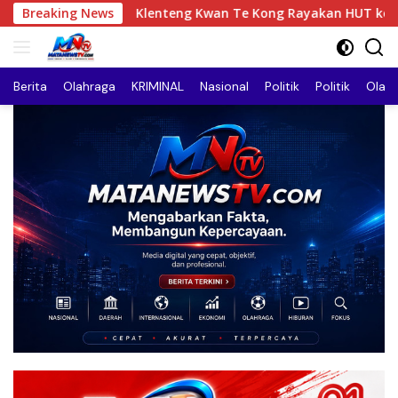
Langsung
Klenteng Kwan Te Kong Rayakan HUT ke-272, Ribuan Umat dan
Breaking News
ke
konten
Berita
Olahraga
KRIMINAL
Nasional
Politik
Politik
Olah