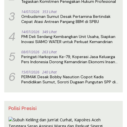
Tegaskan Komitmen Penegakan Hukum Profesional
3
14/07/2026
353 Lihat
Ombudsman Sumut Desak Pertamina Bertindak
Cepat Atasi Antrean Panjang BBM di SPBU
4
14/07/2026
349 Lihat
PMI Deli Serdang Kembangkan Unit Usaha, Siapkan
Inovasi SIAMO WATER untuk Perkuat Kemandirian
5
08/07/2026
263 Lihat
Peringati Harkopnas Ke-79, Koperasi Jasa Keluarga
Pers Indonesia Dorong Kemandirian Ekonomi Insan
Pers
6
15/07/2026
240 Lihat
PERMAK Desak Bobby Nasution Copot Kadis
Pendidikan Sumut, Soroti Dugaan Pungutan SPP di
SMA Negeri 1 Medan
Polisi Presisi