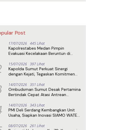
opular Post
17/07/2026
445 Lihat
Kapolrestabes Medan Pimpin
Evakuasi Kecelakaan Beruntun di
Sibolangit, Jalur Medan–Berastagi
2
Kembali Normal
15/07/2026
397 Lihat
Kapolda Sumut Perkuat Sinergi
dengan Kejati, Tegaskan Komitmen
Penegakan Hukum Profesional
3
14/07/2026
351 Lihat
Ombudsman Sumut Desak Pertamina
Bertindak Cepat Atasi Antrean
Panjang BBM di SPBU
4
14/07/2026
343 Lihat
PMI Deli Serdang Kembangkan Unit
Usaha, Siapkan Inovasi SIAMO WATER
untuk Perkuat Kemandirian
08/07/2026
261 Lihat