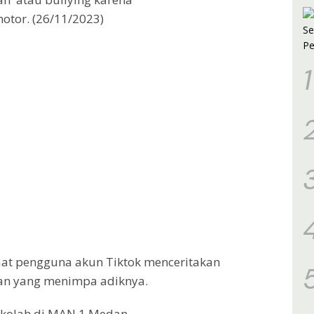
s
m
otor. (26/11/2023)
1
saat pengguna akun Tiktok menceritakan
kan yang menimpa adiknya.
ekolah di MAN 1 Medan