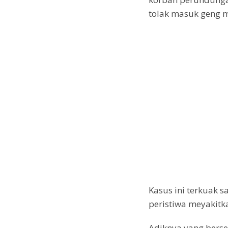
o
p
tolak masuk geng m
k
p
Kasus ini terkuak 
peristiwa meyakit
Adiknya yang bers