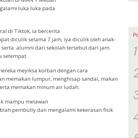
galami luka luka pada
al di Tiktok, ia bercerita
P
t diculik selama 7 jam, iya diculik oleh anak-
1
erta alumni dari sekolah tersebut dari jam
u setempat.
mereka meyiksa korban dengan cara
n memakan lumpur, menghisap sandal, makan
serta memakan minum air ludah.
idak mampu melawan
blah pembully dan mengalami kekerasan fisik