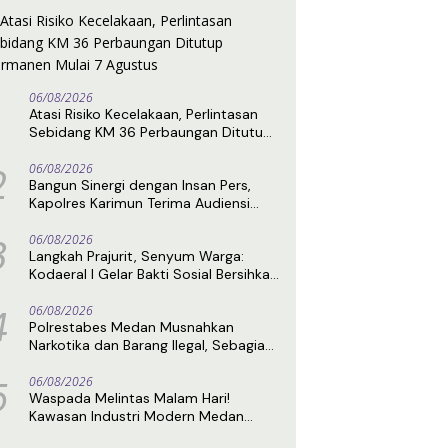
06/08/2026
Atasi Risiko Kecelakaan, Perlintasan
Sebidang KM 36 Perbaungan Ditutup
Permanen Mulai 7 Agustus
2
06/08/2026
Bangun Sinergi dengan Insan Pers,
Kapolres Karimun Terima Audiensi
DPC IPJI
3
06/08/2026
Langkah Prajurit, Senyum Warga:
Kodaeral I Gelar Bakti Sosial Bersihkan
Lingkungan di Limau Manis
4
06/08/2026
Polrestabes Medan Musnahkan
Narkotika dan Barang Ilegal, Sebagian
Diduga Berasal dari Luar Negeri
5
06/08/2026
Waspada Melintas Malam Hari!
Kawasan Industri Modern Medan
Disebut Rawan Kriminalitas