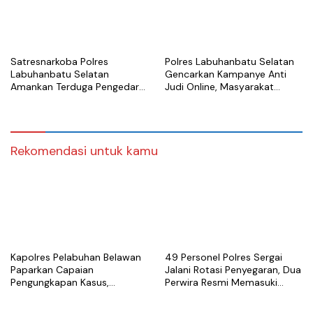
Satresnarkoba Polres
Polres Labuhanbatu Selatan
Labuhanbatu Selatan
Gencarkan Kampanye Anti
Amankan Terduga Pengedar
Judi Online, Masyarakat
Sabu di Kota Pinang
Diajak Tolak Perjudian Daring
Rekomendasi untuk kamu
Kapolres Pelabuhan Belawan
49 Personel Polres Sergai
Paparkan Capaian
Jalani Rotasi Penyegaran, Dua
Pengungkapan Kasus,
Perwira Resmi Memasuki
Tegaskan Komitmen Berantas
Masa Purnabakti
Narkoba dan Premanisme