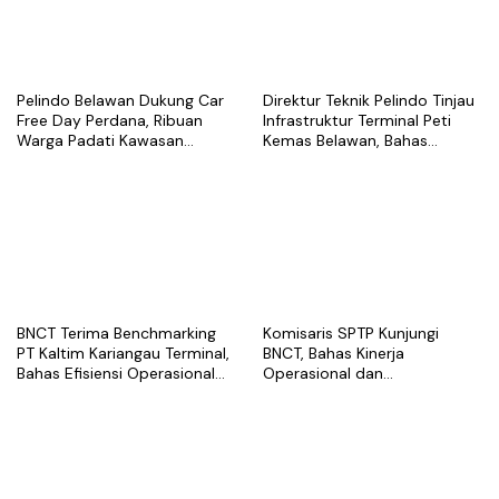
Pelindo Belawan Dukung Car
Direktur Teknik Pelindo Tinjau
Free Day Perdana, Ribuan
Infrastruktur Terminal Peti
Warga Padati Kawasan
Kemas Belawan, Bahas
Belawan
Pengembangan Kapasitas
Layanan
BNCT Terima Benchmarking
Komisaris SPTP Kunjungi
PT Kaltim Kariangau Terminal,
BNCT, Bahas Kinerja
Bahas Efisiensi Operasional
Operasional dan
dan Best Practice Terminal
Pengembangan Terminal
Peti Kemas