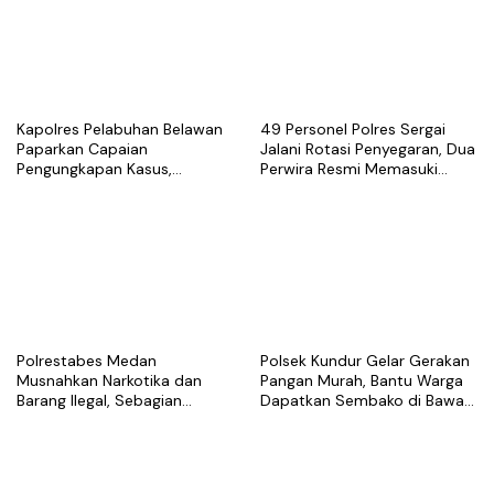
Kapolres Pelabuhan Belawan
49 Personel Polres Sergai
Paparkan Capaian
Jalani Rotasi Penyegaran, Dua
Pengungkapan Kasus,
Perwira Resmi Memasuki
Tegaskan Komitmen Berantas
Masa Purnabakti
Narkoba dan Premanisme
Polrestabes Medan
Polsek Kundur Gelar Gerakan
Musnahkan Narkotika dan
Pangan Murah, Bantu Warga
Barang Ilegal, Sebagian
Dapatkan Sembako di Bawah
Diduga Berasal dari Luar
Harga Pasar
Negeri