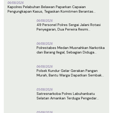
06/08/2026
Kapolres Pelabuhan Belawan Paparkan Capaian
Pengungkapan Kasus, Tegaskan Komitmen Berantas
Narkoba dan Premanisme
06/08/2026
49 Personel Polres Sergai Jalani Rotasi
Penyegaran, Dua Perwira Resmi
Memasuki Masa Purnabakti
06/08/2026
Polrestabes Medan Musnahkan Narkotika
dan Barang Ilegal, Sebagian Diduga
Berasal dari Luar Negeri
06/08/2026
Polsek Kundur Gelar Gerakan Pangan
Murah, Bantu Warga Dapatkan Sembako
di Bawah Harga Pasar
05/08/2026
Satresnarkoba Polres Labuhanbatu
Selatan Amankan Terduga Pengedar
Sabu di Kota Pinang
05/08/2026