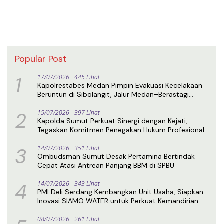
Popular Post
1
17/07/2026
445 Lihat
Kapolrestabes Medan Pimpin Evakuasi Kecelakaan
Beruntun di Sibolangit, Jalur Medan–Berastagi
Kembali Normal
2
15/07/2026
397 Lihat
Kapolda Sumut Perkuat Sinergi dengan Kejati,
Tegaskan Komitmen Penegakan Hukum Profesional
3
14/07/2026
351 Lihat
Ombudsman Sumut Desak Pertamina Bertindak
Cepat Atasi Antrean Panjang BBM di SPBU
4
14/07/2026
343 Lihat
PMI Deli Serdang Kembangkan Unit Usaha, Siapkan
Inovasi SIAMO WATER untuk Perkuat Kemandirian
08/07/2026
261 Lihat