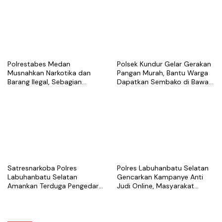
Polrestabes Medan
Polsek Kundur Gelar Gerakan
Musnahkan Narkotika dan
Pangan Murah, Bantu Warga
Barang Ilegal, Sebagian
Dapatkan Sembako di Bawah
Diduga Berasal dari Luar
Harga Pasar
Negeri
Satresnarkoba Polres
Polres Labuhanbatu Selatan
Labuhanbatu Selatan
Gencarkan Kampanye Anti
Amankan Terduga Pengedar
Judi Online, Masyarakat
Sabu di Kota Pinang
Diajak Tolak Perjudian Daring