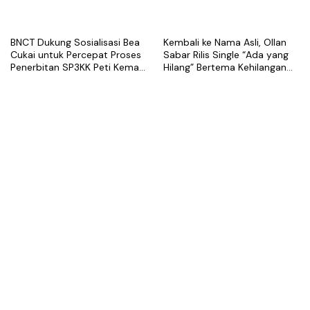
BNCT Dukung Sosialisasi Bea
Kembali ke Nama Asli, Ollan
Cukai untuk Percepat Proses
Sabar Rilis Single “Ada yang
Penerbitan SP3KK Peti Kemas
Hilang” Bertema Kehilangan
Kosong
dalam Hubungan