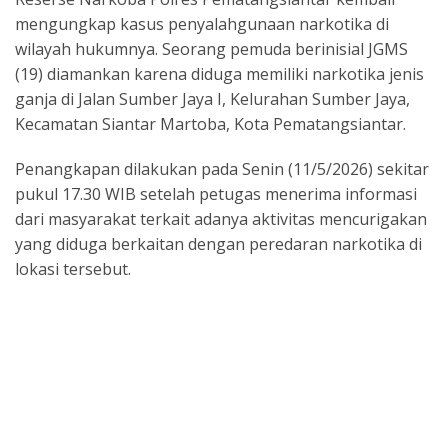
b
l
s
a
gr
e
mengungkap kasus penyalahgunaan narkotika di
o
A
d
a
wilayah hukumnya. Seorang pemuda berinisial JGMS
o
p
s
m
(19) diamankan karena diduga memiliki narkotika jenis
ganja di Jalan Sumber Jaya I, Kelurahan Sumber Jaya,
k
p
Kecamatan Siantar Martoba, Kota Pematangsiantar.
Penangkapan dilakukan pada Senin (11/5/2026) sekitar
pukul 17.30 WIB setelah petugas menerima informasi
dari masyarakat terkait adanya aktivitas mencurigakan
yang diduga berkaitan dengan peredaran narkotika di
lokasi tersebut.