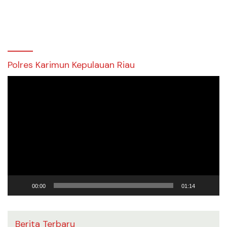
Polres Karimun Kepulauan Riau
Pemutar
Video
00:00
01:14
Berita Terbaru