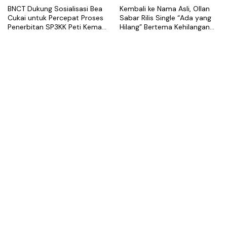
BNCT Dukung Sosialisasi Bea
Kembali ke Nama Asli, Ollan
Cukai untuk Percepat Proses
Sabar Rilis Single “Ada yang
Penerbitan SP3KK Peti Kemas
Hilang” Bertema Kehilangan
Kosong
dalam Hubungan