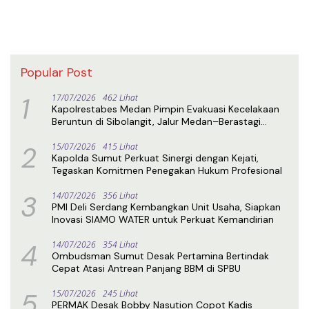
Popular Post
1
17/07/2026
462 Lihat
Kapolrestabes Medan Pimpin Evakuasi Kecelakaan
Beruntun di Sibolangit, Jalur Medan–Berastagi
Kembali Normal
2
15/07/2026
415 Lihat
Kapolda Sumut Perkuat Sinergi dengan Kejati,
Tegaskan Komitmen Penegakan Hukum Profesional
3
14/07/2026
356 Lihat
PMI Deli Serdang Kembangkan Unit Usaha, Siapkan
Inovasi SIAMO WATER untuk Perkuat Kemandirian
4
14/07/2026
354 Lihat
Ombudsman Sumut Desak Pertamina Bertindak
Cepat Atasi Antrean Panjang BBM di SPBU
5
15/07/2026
245 Lihat
PERMAK Desak Bobby Nasution Copot Kadis