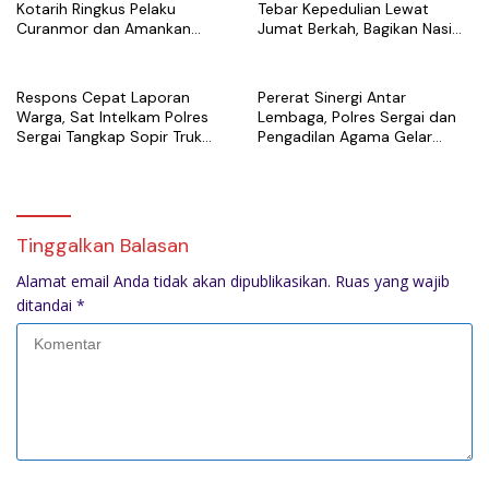
Kotarih Ringkus Pelaku
Tebar Kepedulian Lewat
Curanmor dan Amankan
Jumat Berkah, Bagikan Nasi
Motor Curian di Tebing Tinggi
Kotak untuk Warga
Kotapinang
Respons Cepat Laporan
Pererat Sinergi Antar
Warga, Sat Intelkam Polres
Lembaga, Polres Sergai dan
Sergai Tangkap Sopir Truk
Pengadilan Agama Gelar
Tangki Diduga Penyalahguna
Latihan Menembak Bersama
Sabu
Tinggalkan Balasan
Alamat email Anda tidak akan dipublikasikan.
Ruas yang wajib
ditandai
*