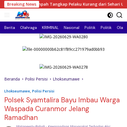
Langsung
Sei Rampah Tangkap Pelaku Kurang dari Sehari Usai Laporan
Breaking News
ke
konten
Berita
Olahraga
KRIMINAL
Nasional
Politik
Politik
Olah
Beranda
Polisi Persisi
Lhokseumawe
Lhokseumawe
,
Polisi Persisi
Polsek Syamtalira Bayu Imbau Warga
Waspada Curanmor Jelang
Ramadhan
Matanewstv-Babah
-
Kewaspadaan Masyarakat Terhadap Aksi