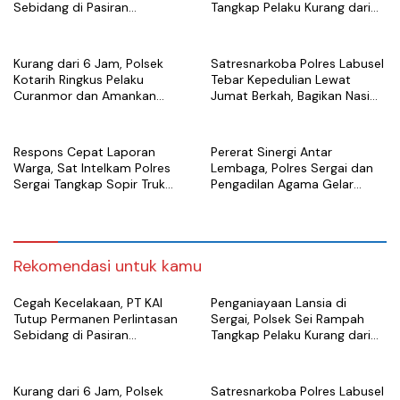
Sebidang di Pasiran
Tangkap Pelaku Kurang dari
Perbaungan
Sehari Usai Laporan
Kurang dari 6 Jam, Polsek
Satresnarkoba Polres Labusel
Kotarih Ringkus Pelaku
Tebar Kepedulian Lewat
Curanmor dan Amankan
Jumat Berkah, Bagikan Nasi
Motor Curian di Tebing Tinggi
Kotak untuk Warga
Kotapinang
Respons Cepat Laporan
Pererat Sinergi Antar
Warga, Sat Intelkam Polres
Lembaga, Polres Sergai dan
Sergai Tangkap Sopir Truk
Pengadilan Agama Gelar
Tangki Diduga Penyalahguna
Latihan Menembak Bersama
Sabu
Rekomendasi untuk kamu
Cegah Kecelakaan, PT KAI
Penganiayaan Lansia di
Tutup Permanen Perlintasan
Sergai, Polsek Sei Rampah
Sebidang di Pasiran
Tangkap Pelaku Kurang dari
Perbaungan
Sehari Usai Laporan
Kurang dari 6 Jam, Polsek
Satresnarkoba Polres Labusel