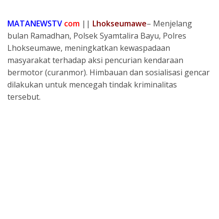
e
ai
at
re
e
ar
b
l
s
a
gr
e
MATANEWSTV
com
||
Lhokseumawe
– Menjelang
o
A
d
a
bulan Ramadhan, Polsek Syamtalira Bayu, Polres
Lhokseumawe, meningkatkan kewaspadaan
o
p
s
m
masyarakat terhadap aksi pencurian kendaraan
k
p
bermotor (curanmor). Himbauan dan sosialisasi gencar
dilakukan untuk mencegah tindak kriminalitas
tersebut.