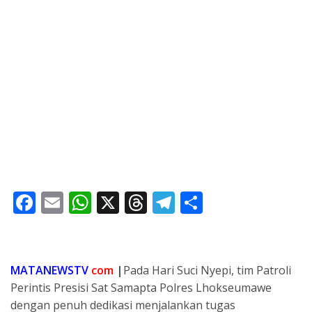
F
E
W
X
T
T
S
ac
m
h
h
el
h
e
ai
at
re
e
ar
b
l
s
a
gr
e
MATANEWSTV
com
|
Pada Hari Suci Nyepi, tim Patroli
o
A
d
a
Perintis Presisi Sat Samapta Polres Lhokseumawe
dengan penuh dedikasi menjalankan tugas