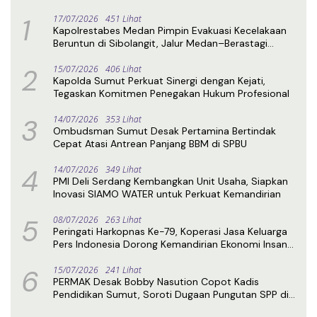
1
17/07/2026
451 Lihat
Kapolrestabes Medan Pimpin Evakuasi Kecelakaan
Beruntun di Sibolangit, Jalur Medan–Berastagi
Kembali Normal
2
15/07/2026
406 Lihat
Kapolda Sumut Perkuat Sinergi dengan Kejati,
Tegaskan Komitmen Penegakan Hukum Profesional
3
14/07/2026
353 Lihat
Ombudsman Sumut Desak Pertamina Bertindak
Cepat Atasi Antrean Panjang BBM di SPBU
4
14/07/2026
349 Lihat
PMI Deli Serdang Kembangkan Unit Usaha, Siapkan
Inovasi SIAMO WATER untuk Perkuat Kemandirian
5
08/07/2026
263 Lihat
Peringati Harkopnas Ke-79, Koperasi Jasa Keluarga
Pers Indonesia Dorong Kemandirian Ekonomi Insan
Pers
6
15/07/2026
241 Lihat
PERMAK Desak Bobby Nasution Copot Kadis
Pendidikan Sumut, Soroti Dugaan Pungutan SPP di
SMA Negeri 1 Medan