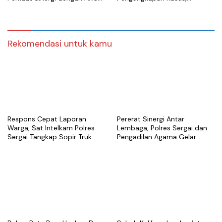
Media
Tegaskan Komitmen Berantas
Narkoba dan Premanisme
Rekomendasi untuk kamu
Respons Cepat Laporan
Pererat Sinergi Antar
Warga, Sat Intelkam Polres
Lembaga, Polres Sergai dan
Sergai Tangkap Sopir Truk
Pengadilan Agama Gelar
Tangki Diduga Penyalahguna
Latihan Menembak Bersama
Sabu