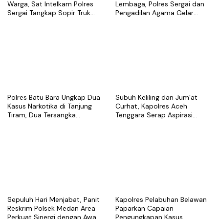
Warga, Sat Intelkam Polres
Lembaga, Polres Sergai dan
Sergai Tangkap Sopir Truk
Pengadilan Agama Gelar
Tangki Diduga Penyalahguna
Latihan Menembak Bersama
Sabu
Polres Batu Bara Ungkap Dua
Subuh Keliling dan Jum’at
Kasus Narkotika di Tanjung
Curhat, Kapolres Aceh
Tiram, Dua Tersangka
Tenggara Serap Aspirasi
Ditangkap
Warga dan Perkuat Sinergi
Kamtibmas
Sepuluh Hari Menjabat, Panit
Kapolres Pelabuhan Belawan
Reskrim Polsek Medan Area
Paparkan Capaian
Perkuat Sinergi dengan Awak
Pengungkapan Kasus,