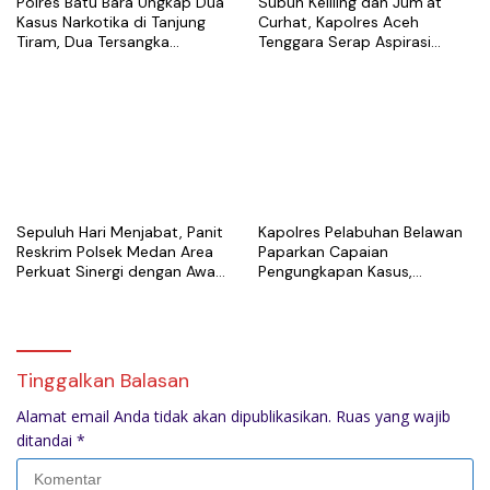
Polres Batu Bara Ungkap Dua
Subuh Keliling dan Jum’at
Kasus Narkotika di Tanjung
Curhat, Kapolres Aceh
Tiram, Dua Tersangka
Tenggara Serap Aspirasi
Ditangkap
Warga dan Perkuat Sinergi
Kamtibmas
Sepuluh Hari Menjabat, Panit
Kapolres Pelabuhan Belawan
Reskrim Polsek Medan Area
Paparkan Capaian
Perkuat Sinergi dengan Awak
Pengungkapan Kasus,
Media
Tegaskan Komitmen Berantas
Narkoba dan Premanisme
Tinggalkan Balasan
Alamat email Anda tidak akan dipublikasikan.
Ruas yang wajib
ditandai
*