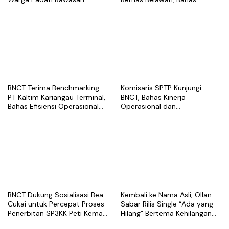
Belawan
Pengembangan Kapasitas
Layanan
BNCT Terima Benchmarking
Komisaris SPTP Kunjungi
PT Kaltim Kariangau Terminal,
BNCT, Bahas Kinerja
Bahas Efisiensi Operasional
Operasional dan
dan Best Practice Terminal
Pengembangan Terminal
Peti Kemas
BNCT Dukung Sosialisasi Bea
Kembali ke Nama Asli, Ollan
Cukai untuk Percepat Proses
Sabar Rilis Single “Ada yang
Penerbitan SP3KK Peti Kemas
Hilang” Bertema Kehilangan
Kosong
dalam Hubungan