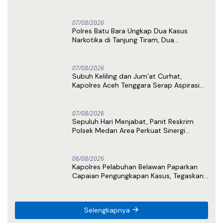
Latihan Menembak Bersama
07/08/2026
Polres Batu Bara Ungkap Dua Kasus
Narkotika di Tanjung Tiram, Dua
Tersangka Ditangkap
07/08/2026
Subuh Keliling dan Jum’at Curhat,
Kapolres Aceh Tenggara Serap Aspirasi
Warga dan Perkuat Sinergi Kamtibmas
07/08/2026
Sepuluh Hari Menjabat, Panit Reskrim
Polsek Medan Area Perkuat Sinergi
dengan Awak Media
06/08/2026
Kapolres Pelabuhan Belawan Paparkan
Capaian Pengungkapan Kasus, Tegaskan
Komitmen Berantas Narkoba dan
Premanisme
Selengkapnya