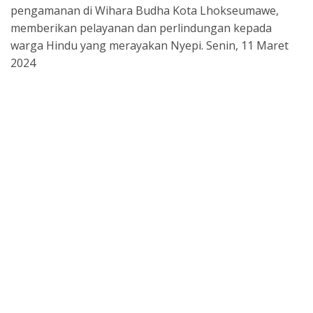
o
p
s
m
pengamanan di Wihara Budha Kota Lhokseumawe,
k
p
memberikan pelayanan dan perlindungan kepada
warga Hindu yang merayakan Nyepi. Senin, 11 Maret
2024