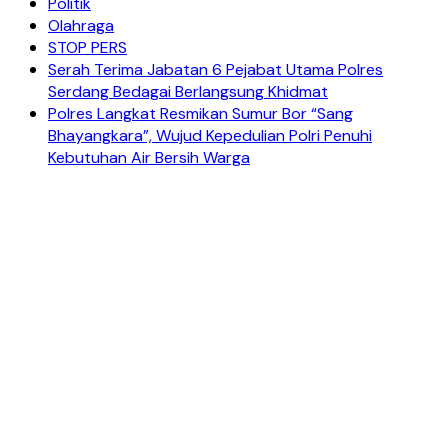
Politik
Olahraga
STOP PERS
Serah Terima Jabatan 6 Pejabat Utama Polres
Serdang Bedagai Berlangsung Khidmat
Polres Langkat Resmikan Sumur Bor “Sang
Bhayangkara”, Wujud Kepedulian Polri Penuhi
Kebutuhan Air Bersih Warga