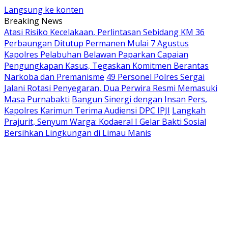
Langsung ke konten
Breaking News
Atasi Risiko Kecelakaan, Perlintasan Sebidang KM 36
Perbaungan Ditutup Permanen Mulai 7 Agustus
Kapolres Pelabuhan Belawan Paparkan Capaian
Pengungkapan Kasus, Tegaskan Komitmen Berantas
Narkoba dan Premanisme
49 Personel Polres Sergai
Jalani Rotasi Penyegaran, Dua Perwira Resmi Memasuki
Masa Purnabakti
Bangun Sinergi dengan Insan Pers,
Kapolres Karimun Terima Audiensi DPC IPJI
Langkah
Prajurit, Senyum Warga: Kodaeral I Gelar Bakti Sosial
Bersihkan Lingkungan di Limau Manis