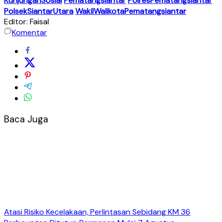
KunjunganSosial
Pematangsiantar
PolresPematangsiantar
PolsekSiantarUtara
WakilWalikotaPematangsiantar
Editor: Faisal
Komentar
Baca Juga
Atasi Risiko Kecelakaan, Perlintasan Sebidang KM 36