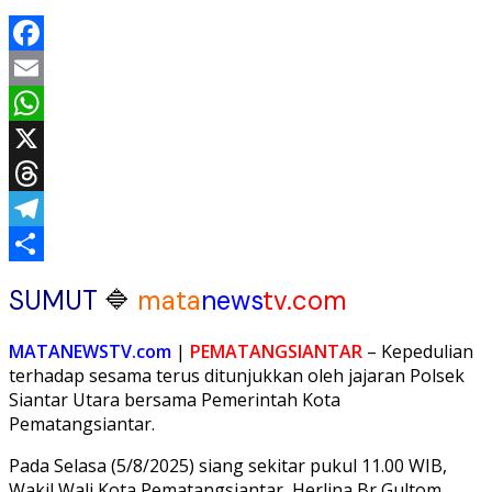
Facebook
Email
WhatsApp
X
Threads
Telegram
Share
SUMUT
🔷
mata
news
tv.com
MATANEWSTV.com
|
PEMATANGSIANTAR
– Kepedulian
terhadap sesama terus ditunjukkan oleh jajaran Polsek
Siantar Utara bersama Pemerintah Kota
Pematangsiantar.
Pada Selasa (5/8/2025) siang sekitar pukul 11.00 WIB,
Wakil Wali Kota Pematangsiantar, Herlina Br Gultom,