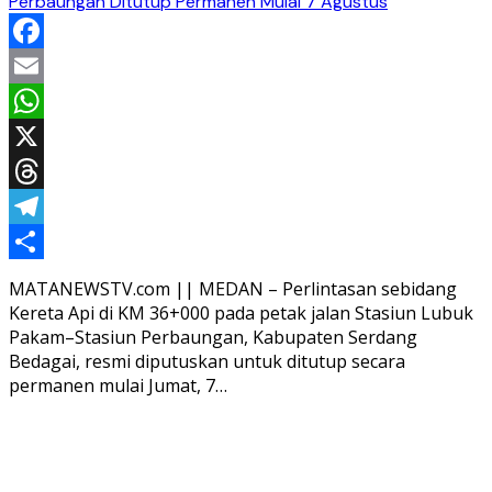
Perbaungan Ditutup Permanen Mulai 7 Agustus
Facebook
Email
WhatsApp
X
Threads
Telegram
Share
MATANEWSTV.com || MEDAN – Perlintasan sebidang
Kereta Api di KM 36+000 pada petak jalan Stasiun Lubuk
Pakam–Stasiun Perbaungan, Kabupaten Serdang
Bedagai, resmi diputuskan untuk ditutup secara
permanen mulai Jumat, 7…