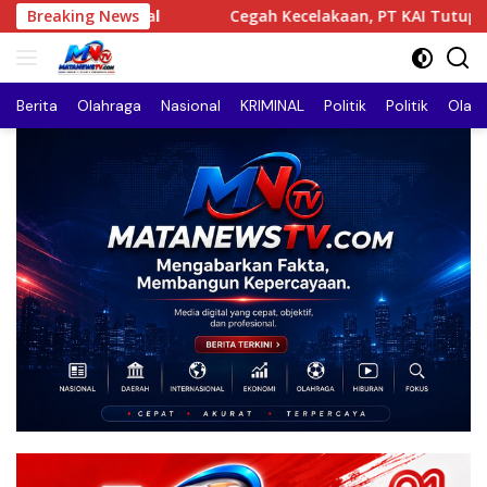
Langsung
Cegah Kecelakaan, PT KAI Tutup Permanen Perlintasan Sebi
Breaking News
ke
konten
Berita
Olahraga
Nasional
KRIMINAL
Politik
Politik
Olah