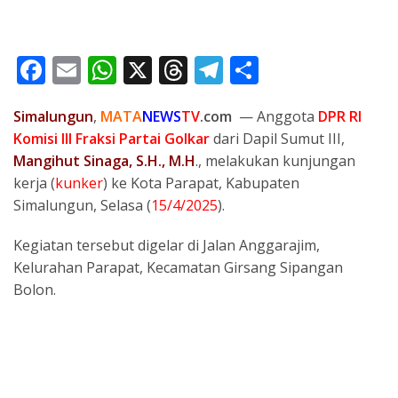
F
E
W
X
T
T
S
ac
m
h
h
el
h
Simalungun
,
MATA
NEWS
TV
.com
— Anggota
DPR RI
e
ai
at
re
e
ar
Komisi III Fraksi Partai Golkar
dari Dapil Sumut III,
b
l
s
a
gr
e
Mangihut Sinaga, S.H., M.H
., melakukan kunjungan
o
A
d
a
kerja (
kunker
) ke Kota Parapat, Kabupaten
o
p
s
m
Simalungun, Selasa (
15/4/2025
).
k
p
Kegiatan tersebut digelar di Jalan Anggarajim,
Kelurahan Parapat, Kecamatan Girsang Sipangan
Bolon.