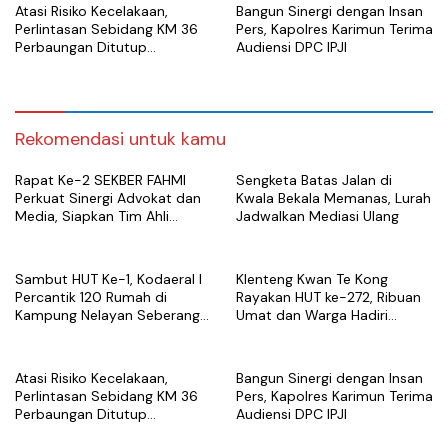
Atasi Risiko Kecelakaan,
Bangun Sinergi dengan Insan
Perlintasan Sebidang KM 36
Pers, Kapolres Karimun Terima
Perbaungan Ditutup
Audiensi DPC IPJI
Permanen Mulai 7 Agustus
Rekomendasi untuk kamu
Rapat Ke-2 SEKBER FAHMI
Sengketa Batas Jalan di
Perkuat Sinergi Advokat dan
Kwala Bekala Memanas, Lurah
Media, Siapkan Tim Ahli
Jadwalkan Mediasi Ulang
hingga Platform Digital
Sambut HUT Ke-1, Kodaeral I
Klenteng Kwan Te Kong
Percantik 120 Rumah di
Rayakan HUT ke-272, Ribuan
Kampung Nelayan Seberang
Umat dan Warga Hadiri
Belawan
Puncak Perayaan
Atasi Risiko Kecelakaan,
Bangun Sinergi dengan Insan
Perlintasan Sebidang KM 36
Pers, Kapolres Karimun Terima
Perbaungan Ditutup
Audiensi DPC IPJI
Permanen Mulai 7 Agustus