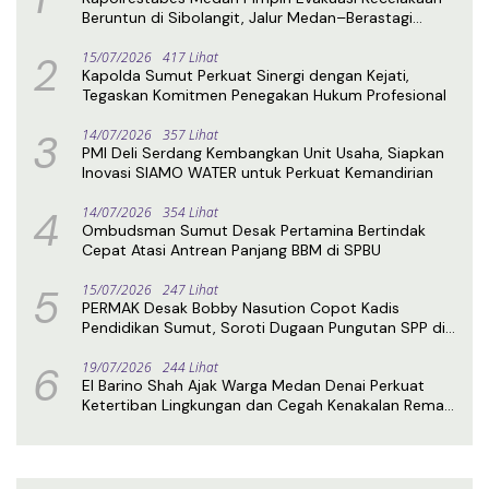
Beruntun di Sibolangit, Jalur Medan–Berastagi
Kembali Normal
2
15/07/2026
417 Lihat
Kapolda Sumut Perkuat Sinergi dengan Kejati,
Tegaskan Komitmen Penegakan Hukum Profesional
3
14/07/2026
357 Lihat
PMI Deli Serdang Kembangkan Unit Usaha, Siapkan
Inovasi SIAMO WATER untuk Perkuat Kemandirian
4
14/07/2026
354 Lihat
Ombudsman Sumut Desak Pertamina Bertindak
Cepat Atasi Antrean Panjang BBM di SPBU
5
15/07/2026
247 Lihat
PERMAK Desak Bobby Nasution Copot Kadis
Pendidikan Sumut, Soroti Dugaan Pungutan SPP di
SMA Negeri 1 Medan
6
19/07/2026
244 Lihat
El Barino Shah Ajak Warga Medan Denai Perkuat
Ketertiban Lingkungan dan Cegah Kenakalan Remaja
Lewat Sosialisasi Perda