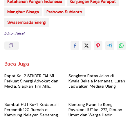
Ketahanan Pangan Indonesia
Kunjungan Kerja Parapat
Mangihut Sinaga
Prabowo Subianto
Swasembada Energi
Editor: Faisal
Baca Juga
Rapat Ke-2 SEKBER FAHMI
Sengketa Batas Jalan di
Perkuat Sinergi Advokat dan
Kwala Bekala Memanas, Lurah
Media, Siapkan Tim Ahli
Jadwalkan Mediasi Ulang
hingga Platform Digital
Sambut HUT Ke-1, Kodaeral I
Klenteng Kwan Te Kong
Percantik 120 Rumah di
Rayakan HUT ke-272, Ribuan
Kampung Nelayan Seberang
Umat dan Warga Hadiri
Belawan
Puncak Perayaan