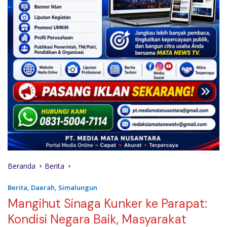
Beranda
Berita
Berita
,
Daerah
,
Simalungun
Mangihut Sinaga Kunker ke Parapat:
Kondisi Negara Baik, Masyarakat