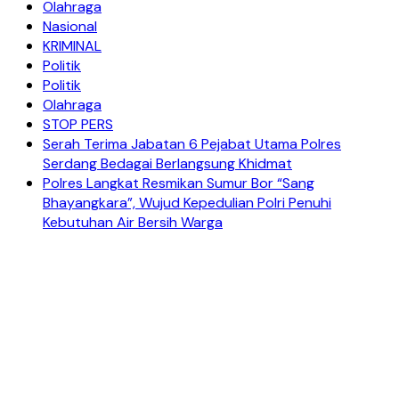
Olahraga
Nasional
KRIMINAL
Politik
Politik
Olahraga
STOP PERS
Serah Terima Jabatan 6 Pejabat Utama Polres
Serdang Bedagai Berlangsung Khidmat
Polres Langkat Resmikan Sumur Bor “Sang
Bhayangkara”, Wujud Kepedulian Polri Penuhi
Kebutuhan Air Bersih Warga