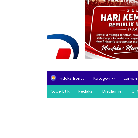
Indeks Berita
Kategori
Laman
Kode Etik
Redaksi
Disclaimer
ST