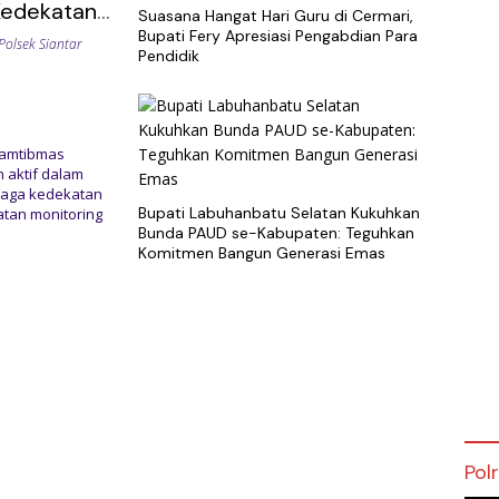
 Kedekatan
Suasana Hangat Hari Guru di Cermari,
Bupati Fery Apresiasi Pengabdian Para
Polsek Siantar
Pendidik
amtibmas
r
 aktif dalam
jaga kedekatan
Bupati Labuhanbatu Selatan Kukuhkan
atan monitoring
Bunda PAUD se-Kabupaten: Teguhkan
Komitmen Bangun Generasi Emas
Pol