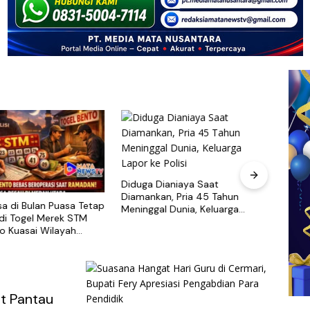
Diduga Dianiaya Saat
Diamankan, Pria 45 Tahun
sa di Bulan Puasa Tetap
Maya
Meninggal Dunia, Keluarga
udi Togel Merek STM
Tersa
Lapor ke Polisi
o Kuasai Wilayah
Pabri
ara Khusus nya
Cari 
t Pantau