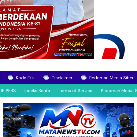
Kode Etik
Disclaimer
Pedoman Media Siber
OP PERS
Indeks Berita
Terms of Service
Pedoman Media S