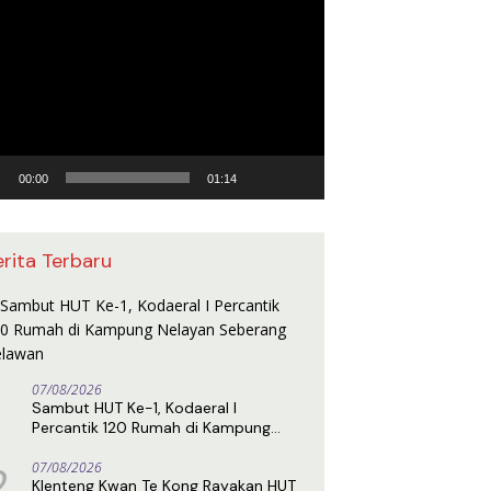
utar
o
00:00
01:14
erita Terbaru
07/08/2026
Sambut HUT Ke-1, Kodaeral I
Percantik 120 Rumah di Kampung
Nelayan Seberang Belawan
2
07/08/2026
Klenteng Kwan Te Kong Rayakan HUT