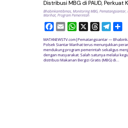
Distribusi MBG di PAUD, Perkuat
Polri dan Masyarakat
Bhabinkamtibmas
,
Monitoring MBG
,
Pematangsiantar
,
Marihat
,
Program Pemerintah
F
E
W
X
T
T
S
ac
m
h
h
el
h
MATANEWSTV.com|Pematangsiantar — Bhabink
e
ai
at
re
e
a
Polsek Siantar Marihat terus menunjukkan peran
mendukung program pemerintah sekaligus men
b
l
s
a
gr
e
dengan masyarakat. Salah satunya melalui kegi
o
A
d
a
distribusi Makanan Bergizi Gratis (MBG) di…
o
p
s
m
k
p