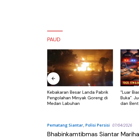
PAUD
ng Terjang Dua
Kebakaran Besar Landa Pabrik
“Luar Bia
abusel, Belasan
Pengolahan Minyak Goreng di
Buka”. J
 dan Teras Masjid
Medan Labuhan
dan Bent
Medan Ut
Belawan.
Pematang Siantar
,
Polisi Persisi
07/04/2026
Bhabinkamtibmas Siantar Mariha