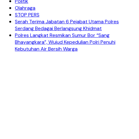
Politik
Olahraga
STOP PERS
Serah Terima Jabatan 6 Pejabat Utama Polres
Serdang Bedagai Berlangsung Khidmat
Polres Langkat Resmikan Sumur Bor “Sang
Bhayangkara”, Wujud Kepedulian Polri Penuhi
Kebutuhan Air Bersih Warga