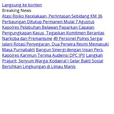
Langsung ke konten
Breaking News
Atasi Risiko Kecelakaan, Perlintasan Sebidang KM 36
Perbaungan Ditutup Permanen Mulai 7 Agustus
Kapolres Pelabuhan Belawan Paparkan Capaian
Pengungkapan Kasus, Tegaskan Komitmen Berantas
Narkoba dan Premanisme
49 Personel Polres Sergai
Jalani Rotasi Penyegaran, Dua Perwira Resmi Memasuki
Masa Purnabakti
Bangun Sinergi dengan Insan Pers,
Kapolres Karimun Terima Audiensi DPC IPJI
Langkah
Prajurit, Senyum Warga: Kodaeral I Gelar Bakti Sosial
Bersihkan Lingkungan di Limau Manis