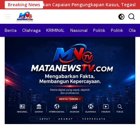
Langsung
 Paparkan Capaian Pengungkapan Kasus, Tegaskan Komitmen 
Breaking News
ke
konten
Berita
Olahraga
KRIMINAL
Nasional
Politik
Politik
Olah