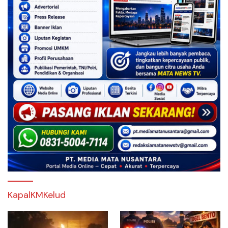
KapalKMKelud