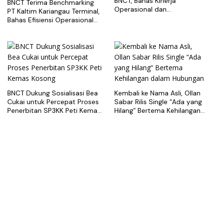
BNCT, Bahas Kinerja
BNCT Terima Benchmarking
Operasional dan
PT Kaltim Kariangau Terminal,
Pengembangan Terminal
Bahas Efisiensi Operasional
dan Best Practice Terminal
Peti Kemas
BNCT Dukung Sosialisasi Bea
Kembali ke Nama Asli, Ollan
Cukai untuk Percepat Proses
Sabar Rilis Single “Ada yang
Penerbitan SP3KK Peti Kemas
Hilang” Bertema Kehilangan
Kosong
dalam Hubungan