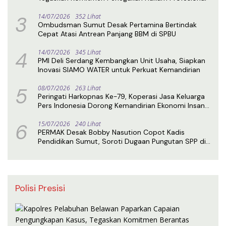
3
14/07/2026
352 Lihat
Ombudsman Sumut Desak Pertamina Bertindak
Cepat Atasi Antrean Panjang BBM di SPBU
4
14/07/2026
345 Lihat
PMI Deli Serdang Kembangkan Unit Usaha, Siapkan
Inovasi SIAMO WATER untuk Perkuat Kemandirian
5
08/07/2026
263 Lihat
Peringati Harkopnas Ke-79, Koperasi Jasa Keluarga
Pers Indonesia Dorong Kemandirian Ekonomi Insan
Pers
6
15/07/2026
240 Lihat
PERMAK Desak Bobby Nasution Copot Kadis
Pendidikan Sumut, Soroti Dugaan Pungutan SPP di
SMA Negeri 1 Medan
Polisi Presisi